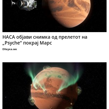
НАСА објави снимка од прелетот на
„Psyche“ покрај Марс
ЕНаука.мк