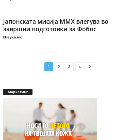
Јапонската мисија MMX влегува во
завршни подготовки за Фобос
ЕНаука.мк
1
2
3
4
Маркетинг