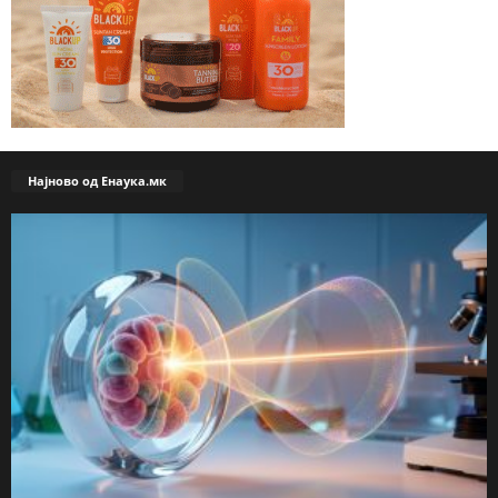
Најново од Енаука.мк