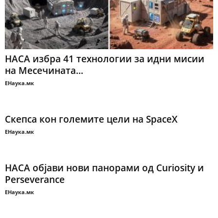
НАСА избра 41 технологии за идни мисии
на Месечината...
ЕНаука.мк
Скепса кон големите цели на SpaceX
ЕНаука.мк
НАСА објави нови панорами од Curiosity и
Perseverance
ЕНаука.мк