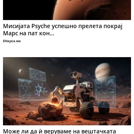
Мисијата Psyche успешно прелета покрај
Марс на пат кон...
ЕНаука.мк
Може ли да ѝ веруваме на вештачката