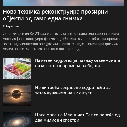
Нова техника реконструира проѕирни
објекти од само една снимка
ЕНаука.мк
Истражувачи од KAIST развија техника што од една единствена снимка
може да ја реконструира формата, дебелината и положбата на проѕирен
објект зад динамични расејувачки слоеви. Методот комбинира физички
модел на светлината со вештачка интелигенција.
Паметен хидрогел ја покажува свежината
на месото со промена на бојата
Не ви треба совршено ведро небо за
затемнувањето на 12 август
Нова мапа на Млечниот Пат со повеќе од
два милиони спектри