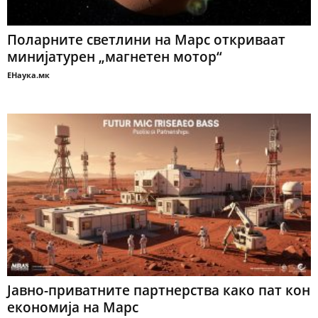
Поларните светлини на Марс откриваат
минијатурен „магнетен мотор“
ЕНаука.мк
Јавно-приватните партнерства како пат кон
економија на Марс