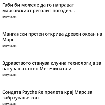
Габи би можеле да го направат
марсовскиот реголит погоден...
ЕНаука.мк
Мангански прстен открива древен океан на
Марс
ЕНаука.мк
Здравството станува клучна технологија за
патувањата кон Месечината и...
ЕНаука.мк
Сондата Psyche ќе прелета крај Марс за
забрзување кон...
ЕНаука.мк