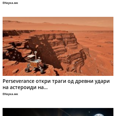
ЕНаука.мк
Perseverance откри траги од древни удари
на астероиди на...
ЕНаука.мк