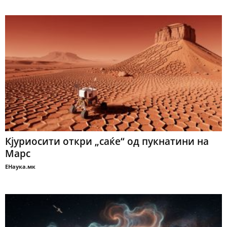
Кјуриосити откри „саќе“ од пукнатини на
Марс
ЕНаука.мк