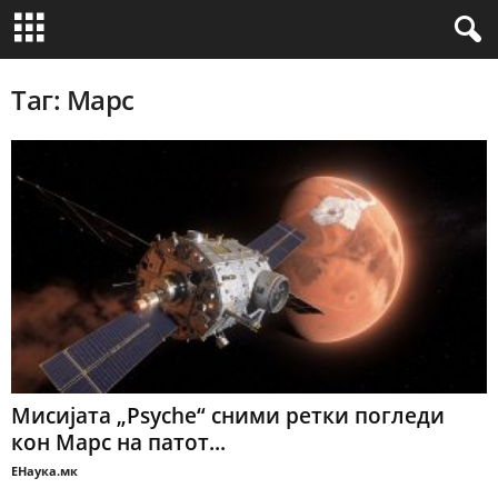
Таг: Марс
Мисијата „Psyche“ сними ретки погледи
кон Марс на патот...
ЕНаука.мк