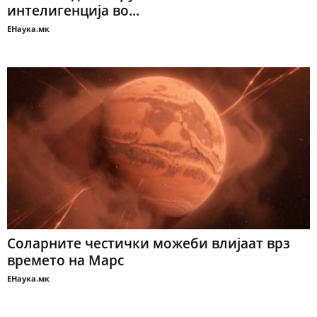
интелигенција во...
ЕНаука.мк
Соларните честички можеби влијаат врз
времето на Марс
ЕНаука.мк