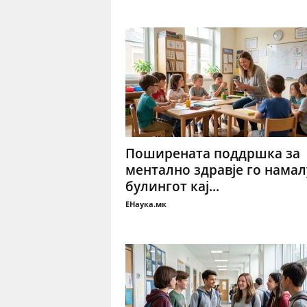
Поширената поддршка за
ментално здравје го намал
булингот кај...
ЕНаука.мк