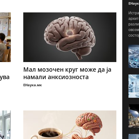
ЕНаук
Истра
архит
разли
овозм
состо
Мал мозочен круг може да ја
ува
намали анксиозноста
ЕНаука.мк