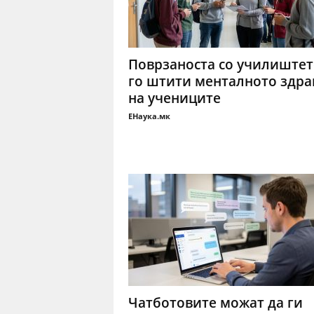
Поврзаноста со училиштет
го штити менталното здра
на учениците
ЕНаука.мк
Чатботовите можат да ги