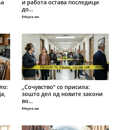
ња
и работа остава последици
до...
ЕНаука.мк
ло:
„Сочувство“ со присила:
а,
зошто дел од новите закони
во...
ЕНаука.мк