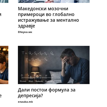
Македонски мозочни
и
примероци во глобално
истражување за ментално
здравје
ЕНаука.мк
Дали постои формула за
е
депресија?
enauka.mk