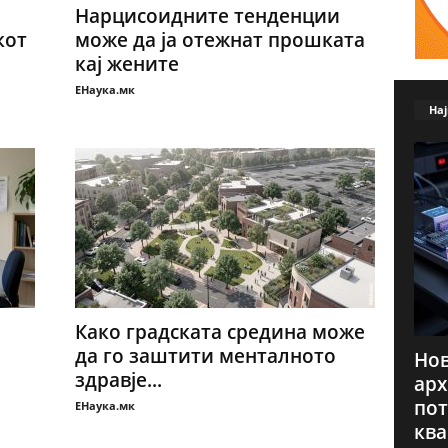
Нарцисоидните тенденции
кот
може да ја отежнат прошката
кај жените
ЕНаука.мк
Нај
Како градската средина може
да го заштити менталното
Нов
здравје...
арх
пот
ЕНаука.мк
ква