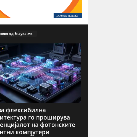
ново од Енаука.мк
а флексибилна
итектура го проширува
енцијалот на фотонските
нтни компјутери