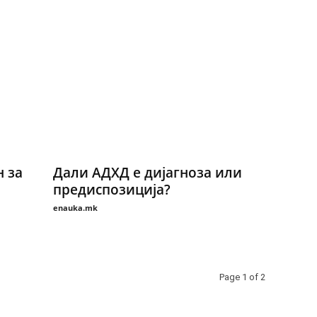
н за
Дали АДХД е дијагноза или
предиспозиција?
enauka.mk
Page 1 of 2