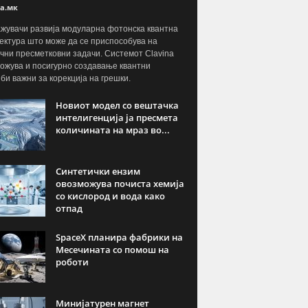
а.мк
жувачи развија модуларна фотонска квантна
ектура што може да се приспособува на
чни пресметковни задачи. Системот Clavina
ожува и посигурно создавање квантни
јби важни за корекција на грешки.
Новиот модел со вештачка
интелигенција ја пресмета
количината на мраз во...
Синтетички ензим
овозможува почиста хемија
со кислород и вода како
отпад
SpaceX планира фабрики на
Месечината со помош на
роботи
Минијатурен магнет