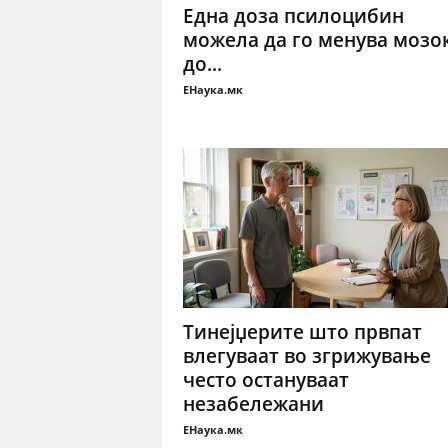
Една доза псилоцибин
можела да го менува мозо
до...
ЕНаука.мк
Тинејџерите што првпат
влегуваат во згрижување
често остануваат
незабележани
ЕНаука.мк