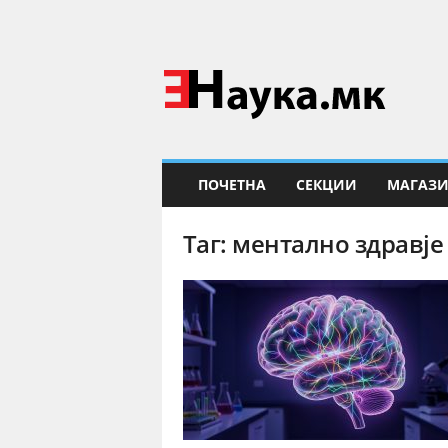
Е
Н
а
у
к
а
ПОЧЕТНА
СЕКЦИИ
МАГАЗ
Таг: ментално здравје