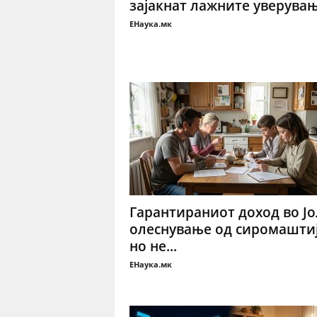
зајакнат лажните уверува
ЕНаука.мк
Гарантираниот доход во Јо
олеснување од сиромаштиј
но не...
ЕНаука.мк