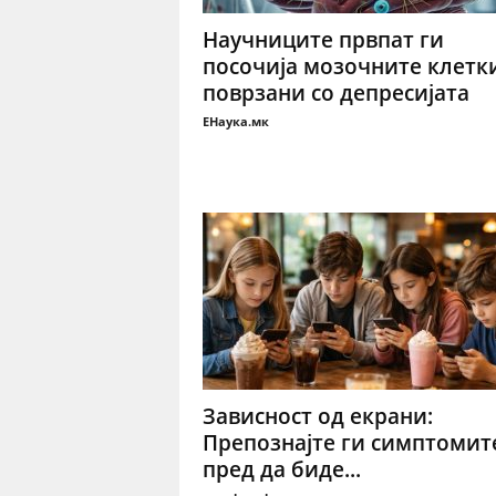
Научниците првпат ги
посочија мозочните клетк
поврзани со депресијата
ЕНаука.мк
Зависност од екрани:
Препознајте ги симптомит
пред да биде...