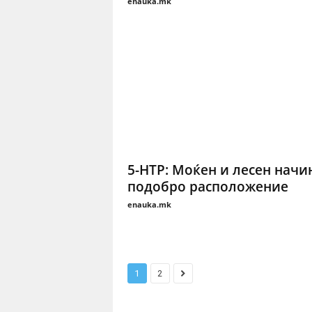
enauka.mk
5-HTP: Моќен и лесен начи
подобро расположение
enauka.mk
1
2