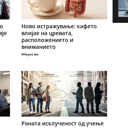
о
Новo истражување: кафето
вје
влијае на цревата,
расположението и
вниманието
ЕНаука.мк
Раната исклученост од учење