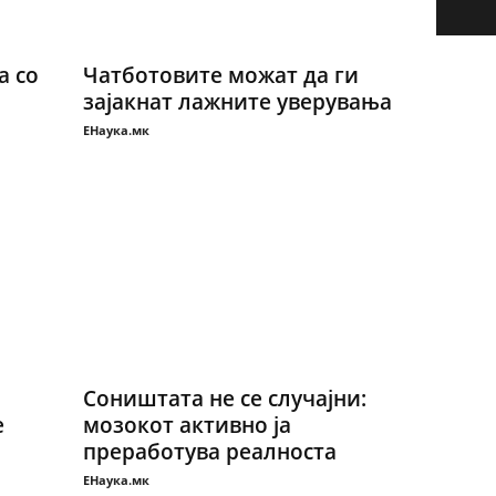
а со
Чатботовите можат да ги
зајакнат лажните уверувања
ЕНаука.мк
Соништата не се случајни:
е
мозокот активно ја
преработува реалноста
ЕНаука.мк