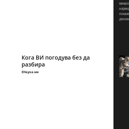
микро
најве
покаж
динам
Кога ВИ погодува без да
разбира
ЕНаука.мк