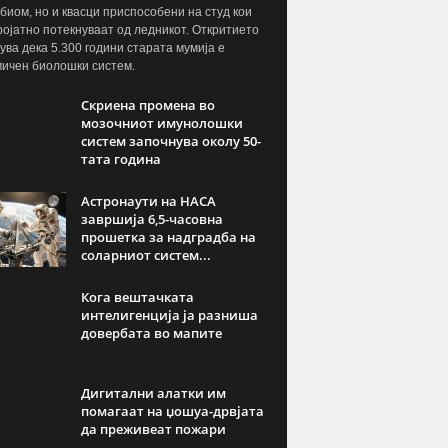
биом, но и квасци приспособени на студ кои
ројатно потекнуваат од ледникот. Откритието
ува дека 5.300 години старата мумија е
ичен биолошки систем.
Скриена промена во
мозочниот имунолошки
систем започнува околу 50-
тата година
Астронаути на НАСА
завршија 6,5-часовна
прошетка за надградба на
соларниот систем...
Кога вештачката
интелигенција ја разниша
довербата во мапите
Дигитални алатки им
помагаат на џошуа-дрвјата
да преживеат пожари