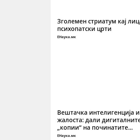
Зголемен стриатум кај лиц
психопатски црти
ЕНаука.мк
Вештачка интелигенција и
жалоста: дали дигиталнит
„копии“ на починатите...
ЕНаука.мк