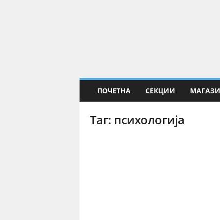
Е
Н
а
у
к
а
ПОЧЕТНА
СЕКЦИИ
МАГАЗ
Таг: психологија