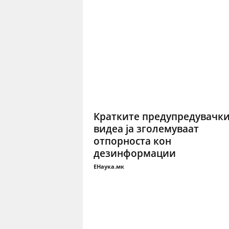
Кратките предупредувачк
видеа ја зголемуваат
отпорноста кон
дезинформации
ЕНаука.мк