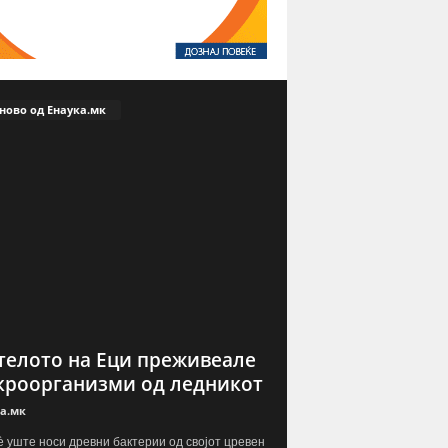
ново од Енаука.мк
телото на Еци преживеале
роорганизми од ледникот
а.мк
è уште носи древни бактерии од својот цревен