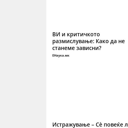
ВИ и критичкото
размислување: Како да не
станеме зависни?
ЕНаука.мк
Истражување – Сѐ повеќе л