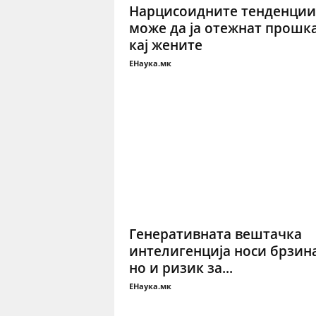
Нарцисоидните тенденции
може да ја отежнат прошк
кај жените
ЕНаука.мк
Генеративната вештачка
интелигенција носи брзина
но и ризик за...
ЕНаука.мк