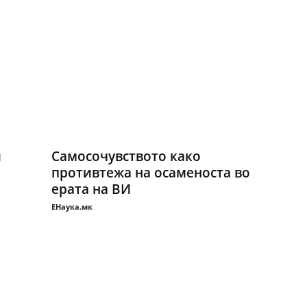
и
Самосочувството како
противтежа на осаменоста во
ерата на ВИ
ЕНаука.мк