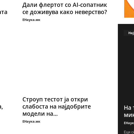
Дали флертот со AI-сопатник
ата
се доживува како неверство?
ЕНаука.мк
Нај
Строуп тестот ја откри
,
слабоста на најдобрите
На 
модели на...
мик
ЕНаука.мк
ЕНаук
Еци с