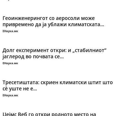
Геоинженерингот со аеросоли може
привремено да ја ублажи климатската...
ЕНаука.мк
Долг експеримент откри: и „стабилниот“
јаглерод во почвата се...
ЕНаука.мк
Тресетиштата: скриен климатски штит што
сè уште не е...
ЕНаука.мк
Џејмс Веб го откри родното место на