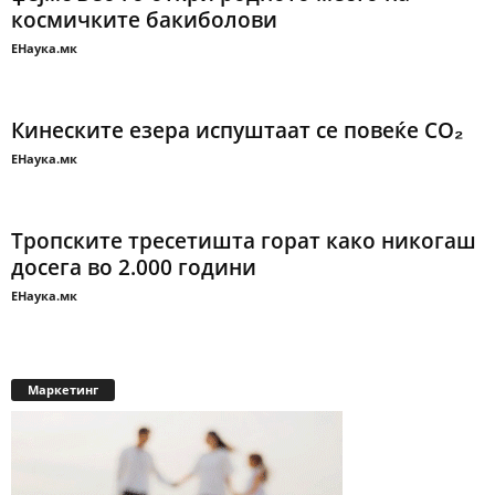
космичките бакиболови
ЕНаука.мк
Кинеските езера испуштаат се повеќе CO₂
ЕНаука.мк
Тропските тресетишта горaт како никогаш
досега во 2.000 години
ЕНаука.мк
Маркетинг