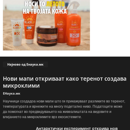
Најново од Енаука.мк
Нови мапи откриваат како теренот создава
микроклими
ЕНаука.мк
Научници создадоа нови мапи што ги прикажуваат разликите во теренот,
температурата и врнежите на многу подетално ниво. Податоците може
да помогнат во предвидувањето на живеалиштата на видовите и
влијанието на микроклимите врз екосистемите.
Антарктички експеримент открива нов