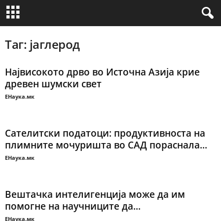
Таг: јаглерод
Највисокото дрво во Источна Азија крие
древен шумски свет
ЕНаука.мк
Сателитски податоци: продуктивноста на
плимните мочуришта во САД пораснала...
ЕНаука.мк
Вештачка интелигенција може да им
помогне на научниците да...
ЕНаука.мк