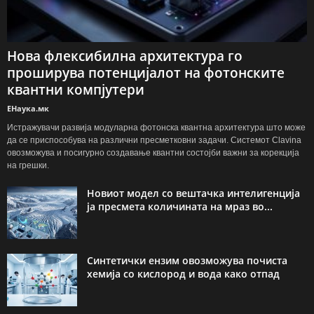
Нова флексибилна архитектура го
проширува потенцијалот на фотонските
квантни компјутери
ЕНаука.мк
Истражувачи развија модуларна фотонска квантна архитектура што може
да се приспособува на различни пресметковни задачи. Системот Clavina
овозможува и посигурно создавање квантни состојби важни за корекција
на грешки.
Новиот модел со вештачка интелигенција
ја пресмета количината на мраз во...
Синтетички ензим овозможува почиста
хемија со кислород и вода како отпад