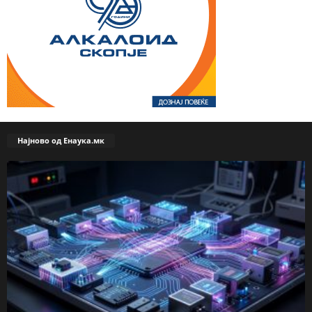
Најново од Енаука.мк