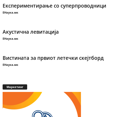
Експериментирање со суперпроводници
ЕНаука.мк
Акустична левитација
ЕНаука.мк
Вистината за првиот летечки скејтборд
ЕНаука.мк
Маркетинг