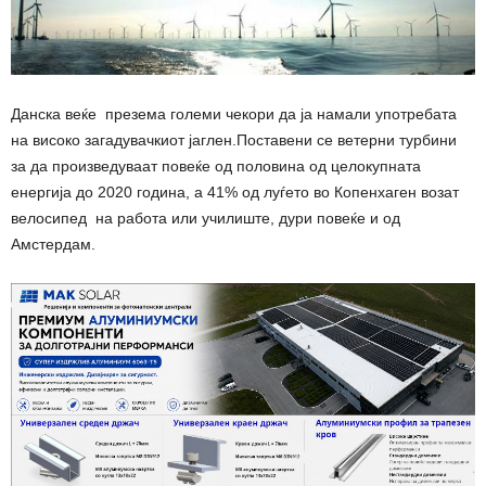
Данска веќе презема големи чекори да ја намали употребата
на високо загадувачкиот јаглен.Поставени се ветерни турбини
за да произведуваат повеќе од половина од целокупната
енергија до 2020 година, а 41% од луѓето во Копенхаген возат
велосипед на работа или училиште, дури повеќе и од
Амстердам.