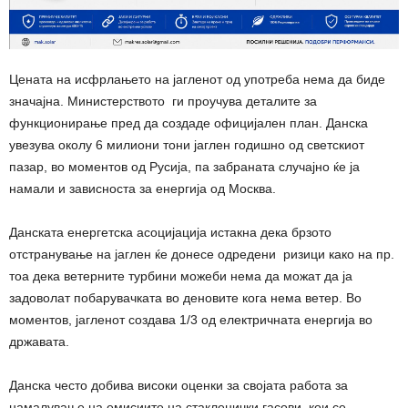
Цената на исфрлањето на јагленот од употреба нема да биде
значајна. Министерството ги проучува деталите за
функционирање пред да создаде официјален план. Данска
увезува околу 6 милиони тони јаглен годишно од светскиот
пазар, во моментов од Русија, па забраната случајно ќе ја
намали и зависноста за енергија од Москва.
Данската енергетска асоцијација истакна дека брзото
отстранување на јаглен ќе донесе одредени ризици како на пр.
тоа дека ветерните турбини можеби нема да можат да ја
задоволат побарувачката во деновите кога нема ветер. Во
моментов, јагленот создава 1/3 од електричната енергија во
државата.
Данска често добива високи оценки за својата работа за
намалување на емисиите на стакленички гасови, кои се