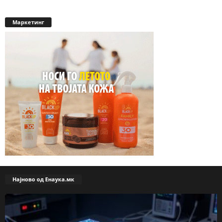
Маркетинг
Најново од Енаука.мк