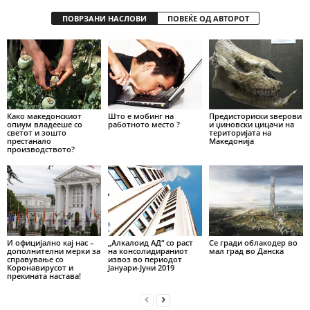
ПОВРЗАНИ НАСЛОВИ
ПОВЕЌЕ ОД АВТОРОТ
Како македонскиот
Што е мобинг на
Предисториски ѕверови
опиум владееше со
работното место ?
и џиновски цицачи на
светот и зошто
територијата на
престанало
Македонија
производството?
И официјално кај нас –
„Алкалоид АД“ со раст
Се гради облакодер во
дополнителни мерки за
на консолидираниот
мал град во Данска
справување со
извоз во периодот
Коронавирусот и
Јануари-Јуни 2019
прекината настава!