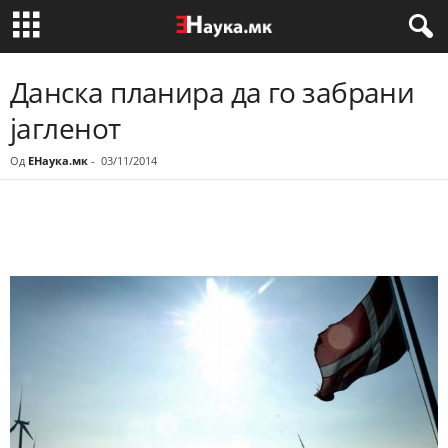
Данска планира да го забрани
јагленот
Од
ЕНаука.мк
-
03/11/2014
Share