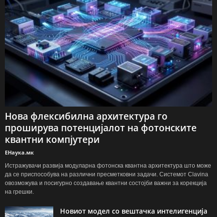
Нова флексибилна архитектура го
проширува потенцијалот на фотонските
квантни компјутери
ЕНаука.мк
Истражувачи развија модуларна фотонска квантна архитектура што може
да се приспособува на различни пресметковни задачи. Системот Clavina
овозможува и посигурно создавање квантни состојби важни за корекција
на грешки.
Новиот модел со вештачка интелигенција