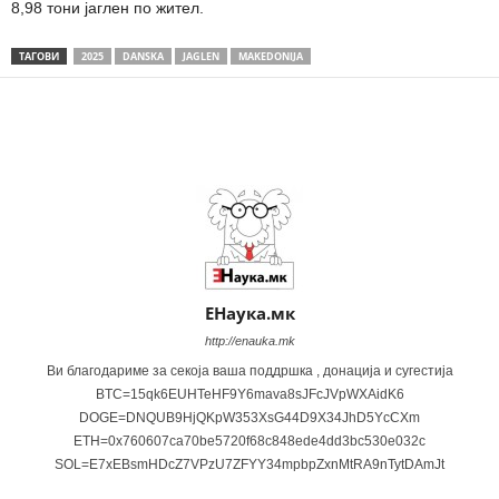
8,98 тони јаглен по жител.
ТАГОВИ
2025
DANSKA
JAGLEN
MAKEDONIJA
Share
ЕНаука.мк
http://enauka.mk
Ви благодариме за секоја ваша поддршка , донација и сугестија
BTC=15qk6EUHTeHF9Y6mava8sJFcJVpWXAidK6
DOGE=DNQUB9HjQKpW353XsG44D9X34JhD5YcCXm
ETH=0x760607ca70be5720f68c848ede4dd3bc530e032c
SOL=E7xEBsmHDcZ7VPzU7ZFYY34mpbpZxnMtRA9nTytDAmJt