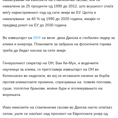
намалени за 25 проценти од 1990 до 2012, што всушност спаѓа
меѓу најекстремниот пад од сите земји во ЕУ. Целта е
намалување за 40 % од 1990 до 2020 година, имајќи го
предвид рокот на ЕУ до 2030 година.
Во извештајот на
ВВФ
се вели дека Данска е глобален лидер за
клима и енергија. Плановите за забрана на фосилните горива
треба да бидат насока за сите земји.
Генералниот секретар на ОН, Бан Ки-Мун, и водечките
научници за клима, го претставија извештајот на ОН во
Копенхаген во неделата, во кој се истакнати начини за борба
против климатските промени, спречување на повеќе поплави,
суши, топлотни бранови, моќни бури и зголемувањето на
морињата.
Иако емисиите на стакленички гасови во Данска нагло опаѓаат,
сепак, уште се наоѓаат над просекот на Европската унија од