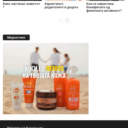
Како настанал животот
Карантинот,
Кои се навистина
?
родителите и децата
бенефитите од
физичката активност?
Маркетинг
Најново од Енаука.мк