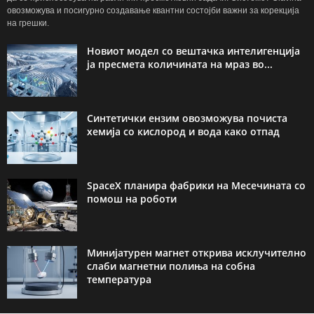
овозможува и посигурно создавање квантни состојби важни за корекција
на грешки.
Новиот модел со вештачка интелигенција
ја пресмета количината на мраз во...
Синтетички ензим овозможува почиста
хемија со кислород и вода како отпад
SpaceX планира фабрики на Месечината со
помош на роботи
Минијатурен магнет открива исклучително
слаби магнетни полиња на собна
температура