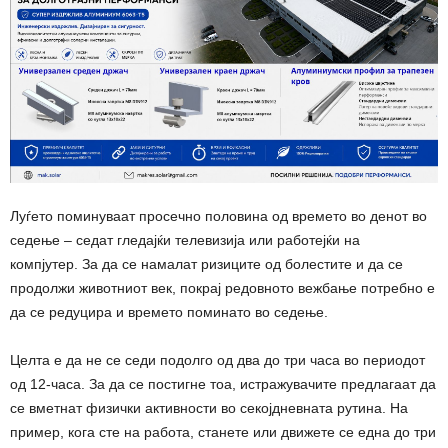
Луѓето поминуваат просечно половина од времето во денот во
седење – седат гледајќи телевизија или работејќи на
компјутер. За да се намалат ризиците од болестите и да се
продолжи животниот век, покрај редовното вежбање потребно е
да се редуцира и времето поминато во седење.
Целта е да не се седи подолго од два до три часа во периодот
од 12-часа. За да се постигне тоа, истражувачите предлагаат да
се вметнат физички активности во секојдневната рутина. На
пример, кога сте на работа, станете или движете се една до три