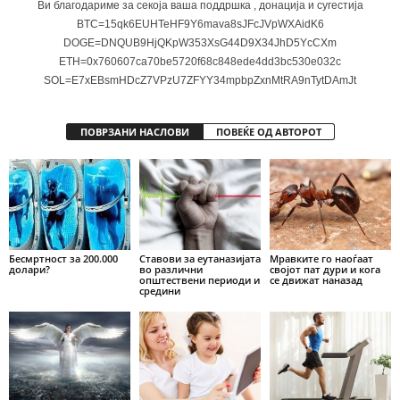
Ви благодариме за секоја ваша поддршка , донација и сугестија
BTC=15qk6EUHTeHF9Y6mava8sJFcJVpWXAidK6
DOGE=DNQUB9HjQKpW353XsG44D9X34JhD5YcCXm
ETH=0x760607ca70be5720f68c848ede4dd3bc530e032c
SOL=E7xEBsmHDcZ7VPzU7ZFYY34mpbpZxnMtRA9nTytDAmJt
ПОВРЗАНИ НАСЛОВИ
ПОВЕЌЕ ОД АВТОРОТ
Бесмртност за 200.000
Ставови за еутаназијата
Мравките го наоѓаат
долари?
во различни
својот пат дури и кога
општествени периоди и
се движат наназад
средини