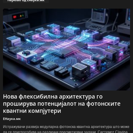
Нова флексибилна архитектура го
проширува потенцијалот на фотонските
квантни компјутери
ЕНаука.мк
Истражувачи развија модуларна фотонска квантна архитектура што може
да се приспособува на различни пресметковни задачи. Системот Clavina