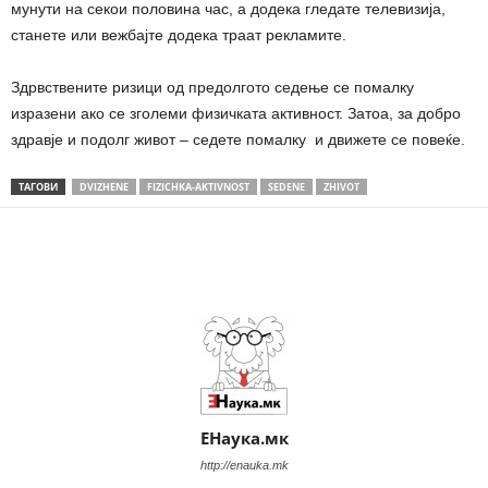
мунути на секои половина час, а додека гледате телевизија,
станете или вежбајте додека траат рекламите.
Здрвствените ризици од предолгото седење се помалку
изразени ако се зголеми физичката активност. Затоа, за добро
здравје и подолг живот – седете помалку и движете се повеќе.
ТАГОВИ
DVIZHENE
FIZICHKA-AKTIVNOST
SEDENE
ZHIVOT
Share
ЕНаука.мк
http://enauka.mk