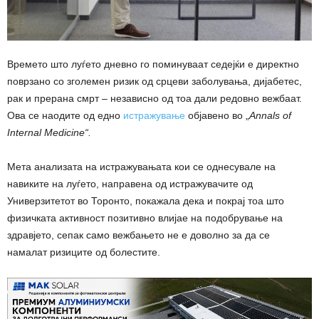
Времето што луѓето дневно го поминуваат седејќи е директно
поврзано со зголемен ризик од срцеви заболувања, дијабетес,
рак и прерана смрт – независно од тоа дали редовно вежбаат.
Ова се наодите од едно
истражување
објавено во „
Annals of
Internal Medicine“.
Мета анализата на истражувањата кои се однесувале на
навиките на луѓето, направена од истражувачите од
Универзитетот во Торонто, покажала дека и покрај тоа што
физичката активност позитивно влијае на подобрување на
здравјето, сепак само вежбањето не е доволно за да се
намалат ризиците од болестите.