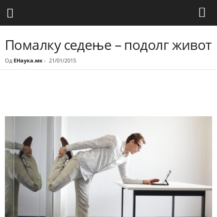
Помалку седење – подолг живот
Од
ЕНаука.мк
-
21/01/2015
Share