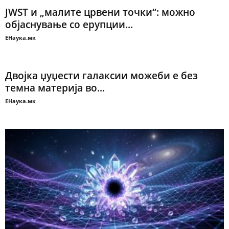
JWST и „малите црвени точки“: можно
објаснување со ерупции...
ЕНаука.мк
Двојка џуџести галаксии можеби е без
темна материја во...
ЕНаука.мк