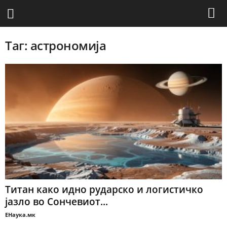
Таг: астрономија
Титан како идно рударско и логистичко
јазло во Сончевиот...
ЕНаука.мк