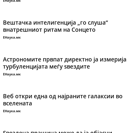
ЕНаука.мк
Вештачка интелигенција „го слуша“
внатрешниот ритам на Сонцето
ЕНаука.мк
Астрономите првпат директно ја измерија
турбуленцијата меѓу ѕвездите
ЕНаука.мк
Веб откри една од најраните галаксии во
вселената
ЕНаука.мк