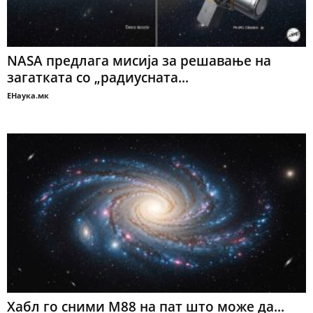
NASA предлага мисија за решавање на
загатката со „радиусната...
ЕНаука.мк
Хабл го сними М88 на пат што може да...