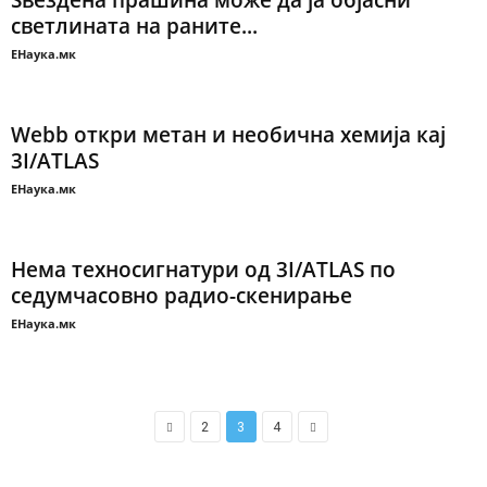
Ѕвездена прашина можe да ја објасни
светлината на раните...
ЕНаука.мк
Webb откри метан и необична хемија кај
3I/ATLAS
ЕНаука.мк
Нема техносигнатури од 3I/ATLAS по
седумчасовно радио-скенирање
ЕНаука.мк
2
3
4