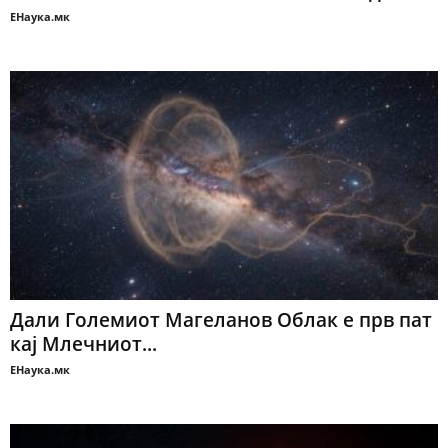
ЕНаука.мк
Дали Големиот Магеланов Облак е прв пат
кај Млечниот...
ЕНаука.мк