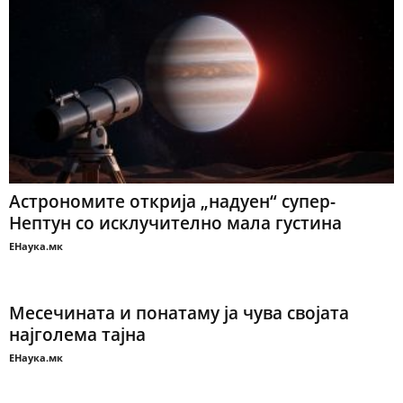
Астрономите открија „надуен“ супер-
Нептун со исклучително мала густина
ЕНаука.мк
Месечината и понатаму ја чува својата
најголема тајна
ЕНаука.мк