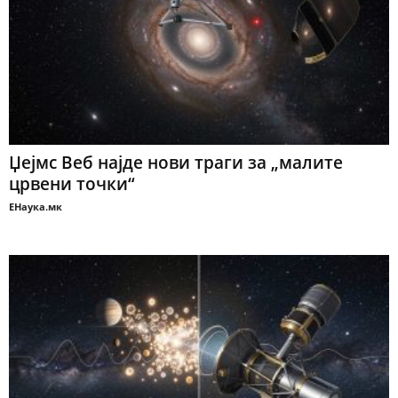
Џејмс Веб најде нови траги за „малите
црвени точки“
ЕНаука.мк