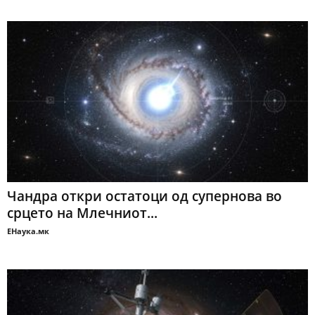
Чандра откри остатоци од супернова во
срцето на Млечниот...
ЕНаука.мк