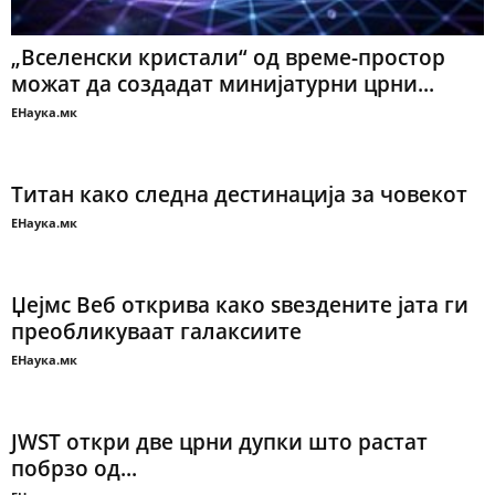
„Вселенски кристали“ од време-простор
можат да создадат минијатурни црни...
ЕНаука.мк
Титан како следна дестинација за човекот
ЕНаука.мк
Џејмс Веб открива како ѕвездените јата ги
преобликуваат галаксиите
ЕНаука.мк
JWST откри две црни дупки што растат
побрзо од...