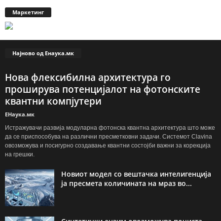
Маркетинг
Најново од Енаука.мк
Нова флексибилна архитектура го
проширува потенцијалот на фотонските
квантни компјутери
ЕНаука.мк
Истражувачи развија модуларна фотонска квантна архитектура што може
да се приспособува на различни пресметковни задачи. Системот Clavina
овозможува и посигурно создавање квантни состојби важни за корекција
на грешки.
Новиот модел со вештачка интелигенција
ја пресмета количината на мраз во...