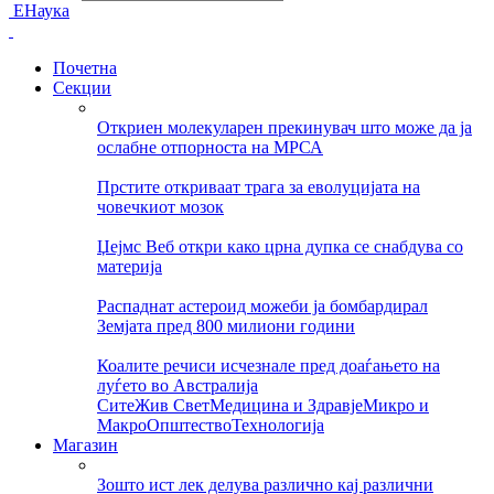
ЕНаука
Почетна
Секции
Откриен молекуларен прекинувач што може да ја
ослабне отпорноста на МРСА
Прстите откриваат трага за еволуцијата на
човечкиот мозок
Џејмс Веб откри како црна дупка се снабдува со
материја
Распаднат астероид можеби ја бомбардирал
Земјата пред 800 милиони години
Коалите речиси исчезнале пред доаѓањето на
луѓето во Австралија
Сите
Жив Свет
Медицина и Здравје
Микро и
Макро
Општество
Технологија
Магазин
Зошто ист лек делува различно кај различни