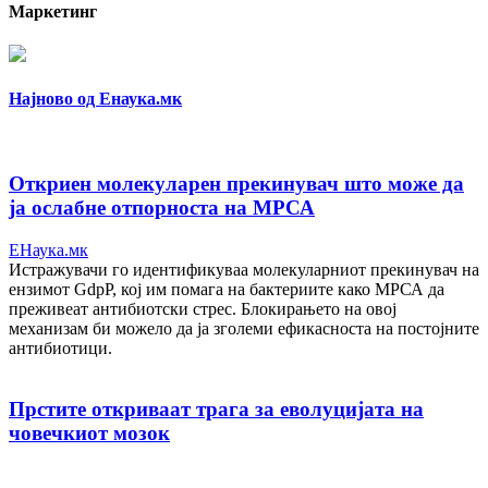
Маркетинг
Најново од Енаука.мк
Откриен молекуларен прекинувач што може да
ја ослабне отпорноста на МРСА
ЕНаука.мк
Истражувачи го идентификуваа молекуларниот прекинувач на
ензимот GdpP, кој им помага на бактериите како МРСА да
преживеат антибиотски стрес. Блокирањето на овој
механизам би можело да ја зголеми ефикасноста на постојните
антибиотици.
Прстите откриваат трага за еволуцијата на
човечкиот мозок