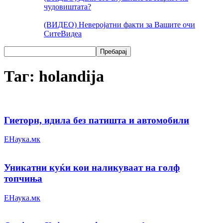
чудовиштата?
(ВИДЕО) Неверојатни факти за Вашите очи
Сите
Видеа
Таг: holandija
Гиеторн, идила без патишта и автомобили
ЕНаука.мк
Уникатни куќи кои наликуваат на голф
топчиња
ЕНаука.мк