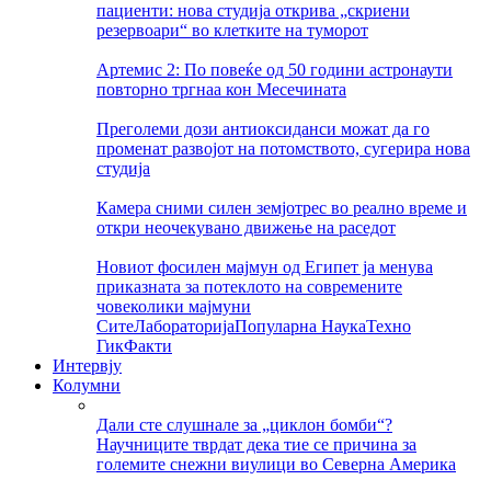
пациенти: нова студија открива „скриени
резервоари“ во клетките на туморот
Артемис 2: По повеќе од 50 години астронаути
повторно тргнаа кон Месечината
Преголеми дози антиоксиданси можат да го
променат развојот на потомството, сугерира нова
студија
Камера сними силен земјотрес во реално време и
откри неочекувано движење на раседот
Новиот фосилен мајмун од Египет ја менува
приказната за потеклото на современите
човеколики мајмуни
Сите
Лабораторија
Популарна Наука
Техно
Гик
Факти
Интервју
Колумни
Дали сте слушнале за „циклон бомби“?
Научниците тврдат дека тие се причина за
големите снежни виулици во Северна Америка