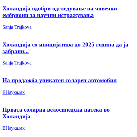
Холандија одобри одгледување на човечки
ембриони за научни истражувања
Sanja Trajkova
Холандија со иницијатива до 2025 година да ја
забрани...
Sanja Trajkova
На продажба уникатен соларен автомобил
ЕНаука.мк
Првата соларна велосипедска патека во
Холандија
ЕНаука.мк