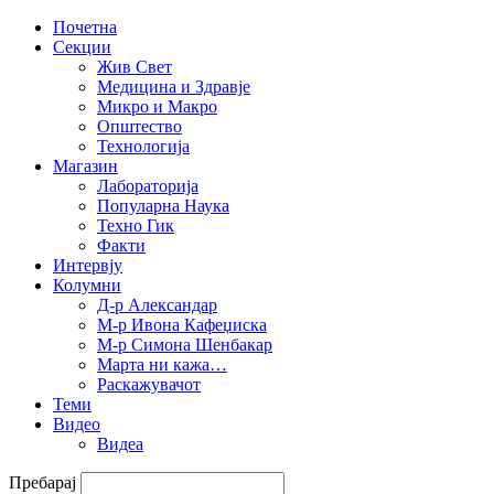
Почетна
Секции
Жив Свет
Медицина и Здравје
Микро и Макро
Општество
Технологија
Магазин
Лабораторија
Популарна Наука
Техно Гик
Факти
Интервју
Колумни
Д-р Александар
М-р Ивона Кафеџиска
М-р Симона Шенбакар
Марта ни кажа…
Раскажувачот
Теми
Видео
Видеа
Пребарај