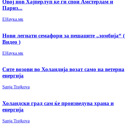
Овој нов Хајперлуп ќе ги спои Амстердам и
Париз...
ЕНаука.мк
Нови легнати семафори за пешаците „зомбија“ (
Видео )
ЕНаука.мк
Сите возови во Холандија возат само на ветерна
енергија
Sanja Trajkova
Холандски град сам ќе произведува храна и
енергија
Sanja Trajkova