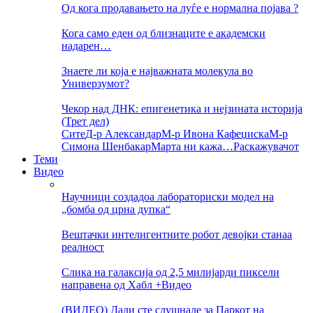
Од кога продавањето на луѓе е нормална појава ?
Кога само еден од близнаците е академски
надарен…
Знаете ли која е најважната молекула во
Универзумот?
Чекор над ДНК: епигенетика и нејзината историја
(Трет дел)
Сите
Д-р Александар
М-р Ивона Кафеџиска
М-р
Симона Шенбакар
Марта ни кажа…
Раскажувачот
Теми
Видео
Научници создадоа лабораториски модел на
„бомба од црна дупка“
Вештачки интелигентните робот девојки станаа
реалност
Слика на галаксија од 2,5 милијарди пиксели
направена од Хабл +Видео
(ВИДЕО) Дали сте слушнале за Паркот на