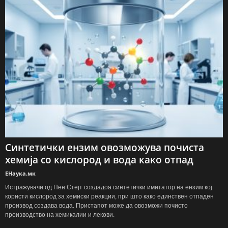
Синтетички ензим овозможува почиста
хемија со кислород и вода како отпад
ЕНаука.мк
Истражувачи од Пен Стејт создадоа синтетички имитатор на ензим кој
користи кислород за хемиски реакции, при што како единствен отпаден
производ создава вода. Пристапот може да овозможи почисто
производство на хемикалии и лекови.