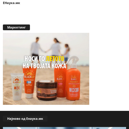
ЕНаука.мк
Маркетинг
Најново од Енаука.мк