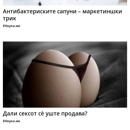
Антибактериските сапуни – маркетиншки
трик
ЕНаука.мк
Дали сексот сè уште продава?
ЕНаука.мк