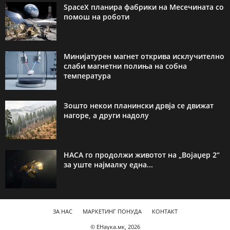
SpaceX планира фабрики на Месечината со
помош на роботи
Минијатурен магнет открива исклучително
слаби магнетни полиња на собна
температура
Зошто некои планински дрвја се движат
нагоре, а други надолу
НАСА го продолжи животот на „Војаџер 2“
за уште најмалку една...
ЗА НАС
МАРКЕТИНГ ПОНУДА
КОНТАКТ
© ЕНаука.мк, 2026