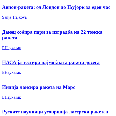
Авион-ракета: од Лондон до Њујорк за еден час
Sanja Trajkova
Данец собира пари за изградба на 22 тонска
ракета
ЕНаука.мк
НАСА ја тестира најмоќната ракета досега
ЕНаука.мк
Индија лансира ракета на Марс
ЕНаука.мк
Руските научници усовршија ласерски ракетен