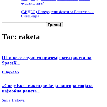
чудовиштата?
(ВИДЕО) Неверојатни факти за Вашите очи
Сите
Видеа
Таг: raketa
Што ќе се случи со приземјената ракета на
SpaceX...
ЕНаука.мк
„Спејс Екс“ викендов ќе ја лансира својата
најмоќна ракета...
Sanja Trajkova