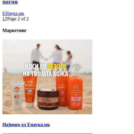
погон
ЕНаука.мк
1
2
Page 2 of 2
Маркетинг
Најново од Енаука.мк