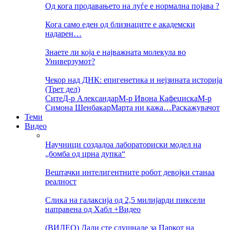
Од кога продавањето на луѓе е нормална појава ?
Кога само еден од близнаците е академски
надарен…
Знаете ли која е најважната молекула во
Универзумот?
Чекор над ДНК: епигенетика и нејзината историја
(Трет дел)
Сите
Д-р Александар
М-р Ивона Кафеџиска
М-р
Симона Шенбакар
Марта ни кажа…
Раскажувачот
Теми
Видео
Научници создадоа лабораториски модел на
„бомба од црна дупка“
Вештачки интелигентните робот девојки станаа
реалност
Слика на галаксија од 2,5 милијарди пиксели
направена од Хабл +Видео
(ВИДЕО) Дали сте слушнале за Паркот на