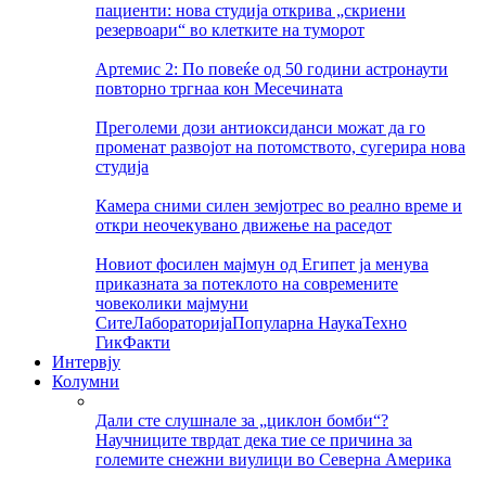
пациенти: нова студија открива „скриени
резервоари“ во клетките на туморот
Артемис 2: По повеќе од 50 години астронаути
повторно тргнаа кон Месечината
Преголеми дози антиоксиданси можат да го
променат развојот на потомството, сугерира нова
студија
Камера сними силен земјотрес во реално време и
откри неочекувано движење на раседот
Новиот фосилен мајмун од Египет ја менува
приказната за потеклото на современите
човеколики мајмуни
Сите
Лабораторија
Популарна Наука
Техно
Гик
Факти
Интервју
Колумни
Дали сте слушнале за „циклон бомби“?
Научниците тврдат дека тие се причина за
големите снежни виулици во Северна Америка