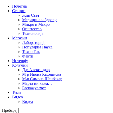
Почетна
Секции
Жив Свет
Медицина и Здравје
Микро и Макро
Општество
Технологија
Магазин
Лабораторија
Популарна Наука
Техно Гик
Факти
Интервју
Колумни
Д-р Александар
М-р Ивона Кафеџиска
М-р Симона Шенбакар
Марта ни кажа…
Раскажувачот
Теми
Видео
Видеа
Пребарај