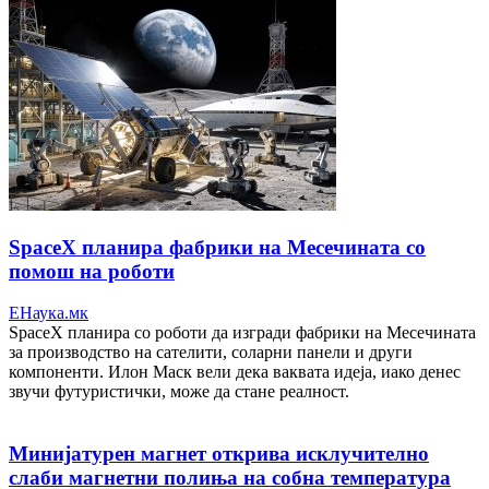
SpaceX планира фабрики на Месечината со
помош на роботи
ЕНаука.мк
SpaceX планира со роботи да изгради фабрики на Месечината
за производство на сателити, соларни панели и други
компоненти. Илон Маск вели дека ваквата идеја, иако денес
звучи футуристички, може да стане реалност.
Минијатурен магнет открива исклучително
слаби магнетни полиња на собна температура