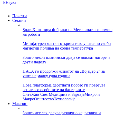
ЕНаука
Почетна
Секции
SpaceX планира фабрики на Месечината со помош
на роботи
Минијатурен магнет открива исклучително слаби
магнетни полиња на собна температура
Зошто некои планински дрвја се движат нагоре, а
други надолу
НАСА го продолжи животот на „Војаџер 2“ за
уште најмалку една година
Нова платформа десетпати побрзо ги поврзува
гените со особините на бактериите
Сите
Жив Свет
Медицина и Здравје
Микро и
Макро
Општество
Технологија
Магазин
Зошто ист лек делува различно кај различни