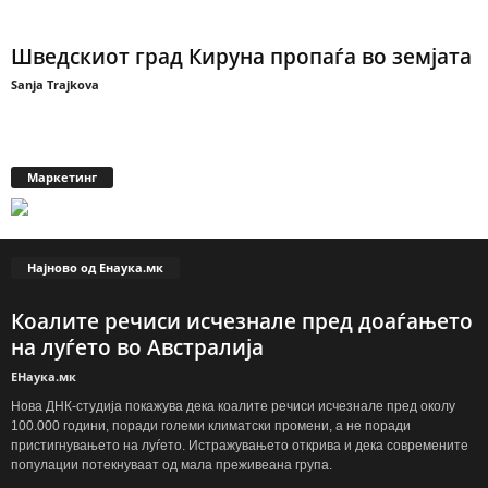
Шведскиот град Кируна пропаѓа во земјата
Sanja Trajkova
Маркетинг
Најново од Енаука.мк
Коалите речиси исчезнале пред доаѓањето
на луѓето во Австралија
ЕНаука.мк
Нова ДНК-студија покажува дека коалите речиси исчезнале пред околу
100.000 години, поради големи климатски промени, а не поради
пристигнувањето на луѓето. Истражувањето открива и дека современите
популации потекнуваат од мала преживеана група.