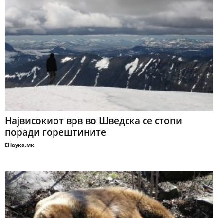
Највисокиот врв во Шведска се стопи
поради горештините
ЕНаука.мк