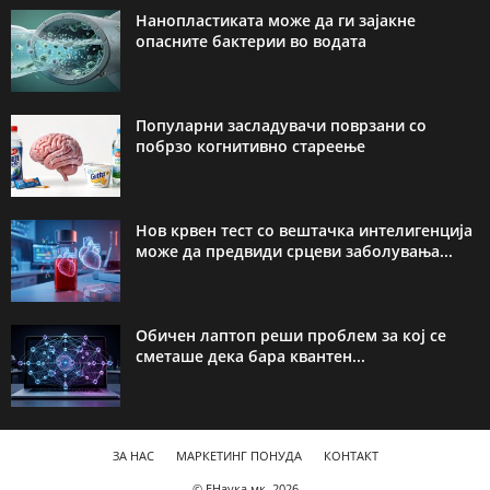
Нанопластиката може да ги зајакне
опасните бактерии во водата
Популарни засладувачи поврзани со
побрзо когнитивно стареење
Нов крвен тест со вештачка интелигенција
може да предвиди срцеви заболувања...
Обичен лаптоп реши проблем за кој се
сметаше дека бара квантен...
ЗА НАС
МАРКЕТИНГ ПОНУДА
КОНТАКТ
© ЕНаука.мк, 2026