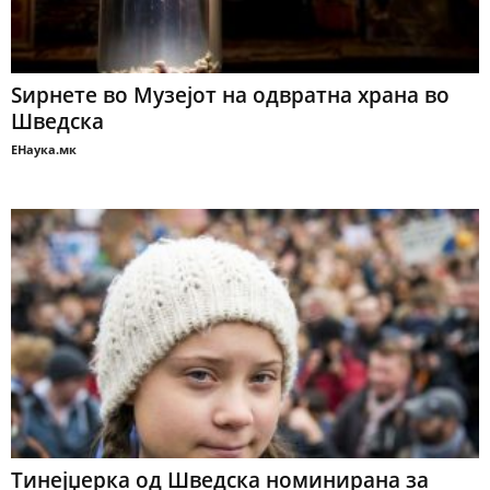
Ѕирнете во Музејот на одвратна храна во
Шведска
ЕНаука.мк
Тинејџерка од Шведска номинирана за