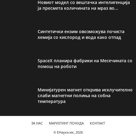
Новиот модел со вештачка интелигенција
ја пресмета количината на мраз во...
Синтетички ензим овозможува почиста
хемија со кислород и вода како отпад
SpaceX планира фабрики на Месечината со
помош на роботи
Минијатурен магнет открива исклучително
слаби магнетни полиња на собна
температура
ЗА НАС
МАРКЕТИНГ ПОНУДА
КОНТАКТ
© ЕНаука.мк, 2026