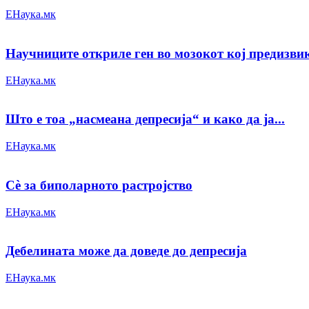
ЕНаука.мк
Научниците откриле ген во мозокот кој предизви
ЕНаука.мк
Што е тоа „насмеана депресија“ и како да ја...
ЕНаука.мк
Сè за биполарното растројство
ЕНаука.мк
Дебелината може да доведе до депресија
ЕНаука.мк