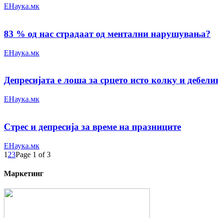
ЕНаука.мк
83 % од нас страдаат од ментални нарушувања?
ЕНаука.мк
Депресијата е лоша за срцето исто колку и дебели
ЕНаука.мк
Стрес и депресија за време на празниците
ЕНаука.мк
1
2
3
Page 1 of 3
Маркетинг