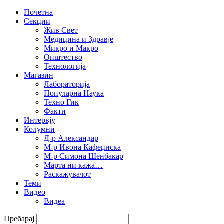
Почетна
Секции
Жив Свет
Медицина и Здравје
Микро и Макро
Општество
Технологија
Магазин
Лабораторија
Популарна Наука
Техно Гик
Факти
Интервју
Колумни
Д-р Александар
М-р Ивона Кафеџиска
М-р Симона Шенбакар
Марта ни кажа…
Раскажувачот
Теми
Видео
Видеа
Пребарај