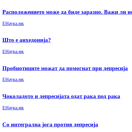
Расположението може да биде заразно. Важи ли ист
ЕНаука.мк
Што е анхедонија?
ЕНаука.мк
Пробиотиците можат да помогнат при депресија
ЕНаука.мк
Чоколадото и депресијата одат рака под рака
ЕНаука.мк
Со интегрална јога против депресија