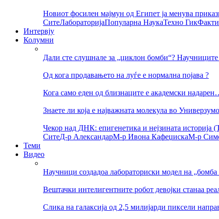
Новиот фосилен мајмун од Египет ја менува приказ
Сите
Лабораторија
Популарна Наука
Техно Гик
Факти
Интервју
Колумни
Дали сте слушнале за „циклон бомби“? Научниците 
Од кога продавањето на луѓе е нормална појава ?
Кога само еден од близнаците е академски надарен
Знаете ли која е најважната молекула во Универзум
Чекор над ДНК: епигенетика и нејзината историја (Т
Сите
Д-р Александар
М-р Ивона Кафеџиска
М-р Сим
Теми
Видео
Научници создадоа лабораториски модел на „бомба 
Вештачки интелигентните робот девојки станаа реа
Слика на галаксија од 2,5 милијарди пиксели напр