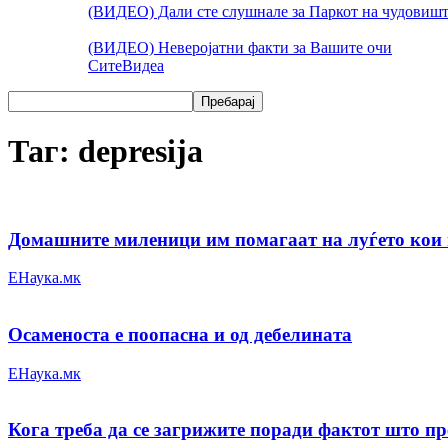
(ВИДЕО) Дали сте слушнале за Паркот на чудовишт
(ВИДЕО) Неверојатни факти за Вашите очи
Сите
Видеа
Таг: depresija
Домашните миленици им помагаат на луѓето кои п
ЕНаука.мк
Осаменоста е поопасна и од дебелината
ЕНаука.мк
Кога треба да се загрижите поради фактот што пре