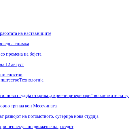
 работата на наставниците
мо една снимка
со промена на бојата
на 12 август
они спектри
пштество
Технологија
ти: нова студија открива „скриени резервоари“ во клетките на т
торно тргнаа кон Месечината
 развојот на потомството, сугерира нова студија
ткри неочекувано движење на раседот