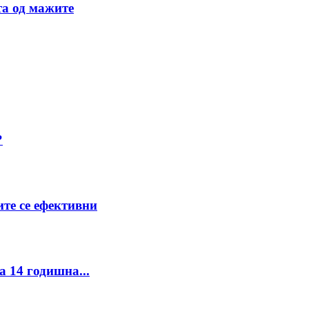
та од мажите
?
ите се ефективни
а 14 годишна...