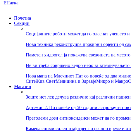
ЕНаука
Почетна
Секции
Социјалните роботи можат да го олеснат учењето и
Нова техника реконструира проѕирни објекти од са
Паметен хидрогел ја покажува свежината на месото 
Не ви треба совршено ведро небо за затемнувањето 
Нова мапа на Млечниот Пат со повеќе од два мили
Сите
Жив Свет
Медицина и Здравје
Микро и Макро
О
Магазин
Зошто ист лек делува различно кај различни пациен
Артемис 2: По повеќе од 50 години астронаути пов
Преголеми дози антиоксиданси можат да го променат
Камера сними силен земјотрес во реално време и о