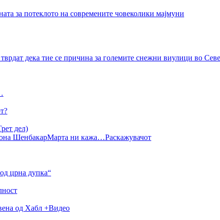
ната за потеклото на современите човеколики мајмуни
тврдат дека тие се причина за големите снежни виулици во Се
…
от?
рет дел)
она Шенбакар
Марта ни кажа…
Раскажувачот
од црна дупка“
лност
авена од Хабл +Видео