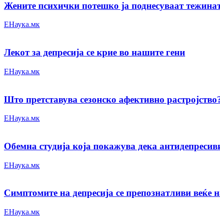
Жените психички потешко ја поднесуваат тежина
ЕНаука.мк
Лекот за депресија се крие во нашите гени
ЕНаука.мк
Што претставува сезонско афективно растројство
ЕНаука.мк
Обемна студија која покажува дека антидепресив
ЕНаука.мк
Симптомите на депресија се препознатливи веќе н
ЕНаука.мк