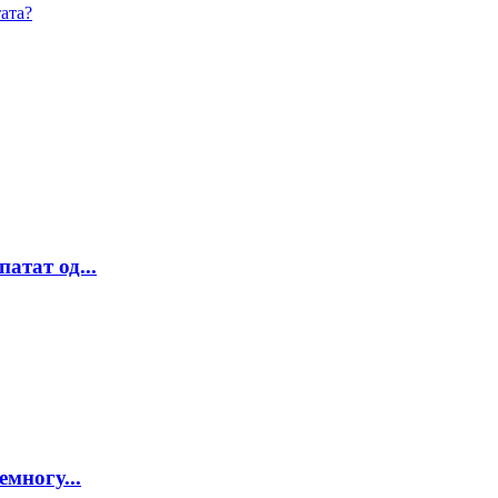
ата?
атат од...
многу...