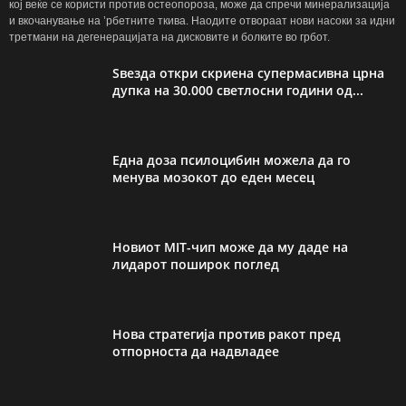
кој веќе се користи против остеопороза, може да спречи минерализација
и вкочанување на ’рбетните ткива. Наодите отвораат нови насоки за идни
третмани на дегенерацијата на дисковите и болките во грбот.
Ѕвезда откри скриена супермасивна црна
дупка на 30.000 светлосни години од...
Една доза псилоцибин можела да го
менува мозокот до еден месец
Новиот MIT-чип може да му даде на
лидарот поширок поглед
Нова стратегија против ракот пред
отпорноста да надвладее