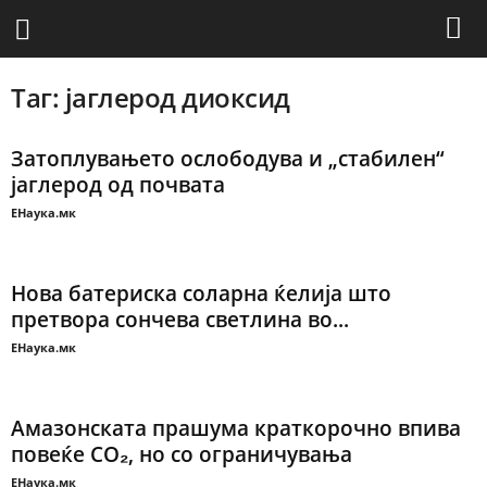
Таг: јаглерод диоксид
Затоплувањето ослободува и „стабилен“
јаглерод од почвата
ЕНаука.мк
Нова батериска соларна ќелија што
претвора сончева светлина во...
ЕНаука.мк
Амазонската прашума краткорочно впива
повеќе CO₂, но со ограничувања
ЕНаука.мк