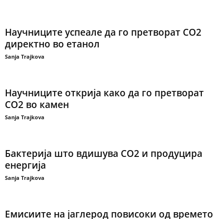
Научниците успеале да го претворат СО2
директно во етанол
Sanja Trajkova
Научниците открија како да го претворат
СО2 во камен
Sanja Trajkova
Бактерија што вдишува CO2 и продуцира
енергија
Sanja Trajkova
Емисиите на јаглерод повисоки од времето