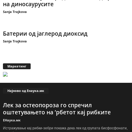
на диносаурусите
Sanja Trajkova
Батерии од јаглерод диоксид
Sanja Trajkova
Маркетинг
Најново од Енаука.мк
Лек за остеопороза го спречил
оштетувањето на ’рбетот кај рибките
ЕНаука.мк
Истражување кај рибки-зебри покажа дека лек од групата бисфосфонати,