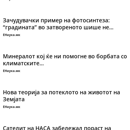
Зачудувачки пример на фотосинтеза:
“градината” во затвореното шише не...
ЕНаука.мк
Минералот кој ќе ни помогне во борбата со
климатските...
ЕНаука.мк
Нова теорија за потеклото на животот на
Земјата
ЕНаука.мк
Сателит на НАСА забележал пораст на