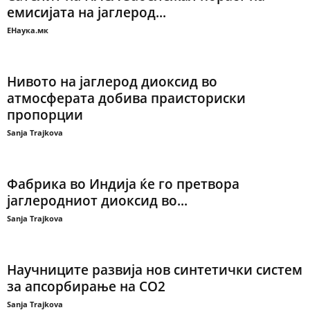
емисијата на јаглерод...
ЕНаука.мк
Нивото на јаглерод диоксид во
атмосферата добива праисториски
пропорции
Sanja Trajkova
Фабрика во Индија ќе го претвора
јаглеродниот диоксид во...
Sanja Trajkova
Научниците развија нов синтетички систем
за апсорбирање на CO2
Sanja Trajkova