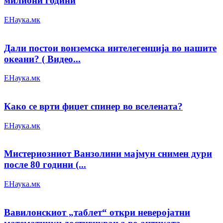
милиони години
ЕНаука.мк
Дали постои вонземска интелегенција во нашите
океани? ( Видео...
ЕНаука.мк
Како се врти фиџет спинер во вселената?
ЕНаука.мк
Мистериозниот Ванзолини мајмун снимен дури
после 80 години (...
ЕНаука.мк
Вавилонскиот „таблет“ откри неверојатни