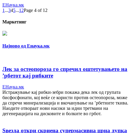
ЕНаука.мк
1
...
3
4
5
...
12
Page 4 of 12
Маркетинг
Најново од Енаука.мк
Лек за остеопороза го спречил оштетувањето на
’рбетот кај рибките
ЕНаука.мк
Истражување кај рибки-зебри покажа дека лек од групата
бисфосфонати, кој веќе се користи против остеопороза, може
да спречи минерализација и вкочанување на ’рбетните ткива.
Наодите отвораат нови насоки за идни третмани на
дегенерацијата на дисковите и болките во грбот.
Ѕвезда откри скриена супермасивна црна дупка