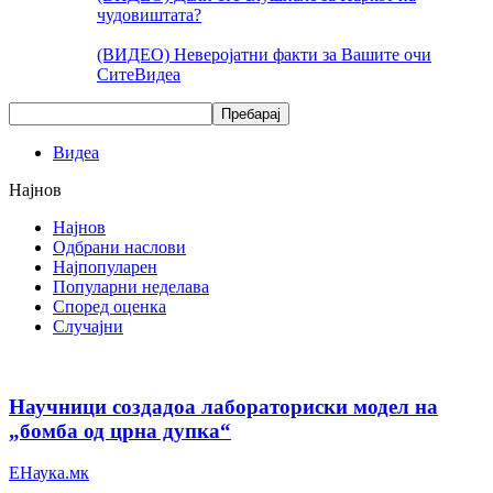
чудовиштата?
(ВИДЕО) Неверојатни факти за Вашите очи
Сите
Видеа
Видеа
Најнов
Најнов
Одбрани наслови
Најпопуларен
Популарни неделава
Според оценка
Случајни
Научници создадоа лабораториски модел на
„бомба од црна дупка“
ЕНаука.мк