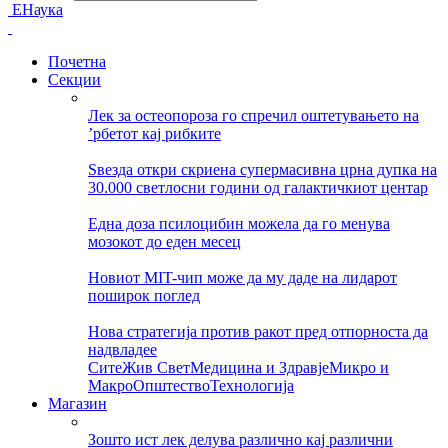
ЕНаука
Почетна
Секции
Лек за остеопороза го спречил оштетувањето на
’рбетот кај рибките
Ѕвезда откри скриена супермасивна црна дупка на
30.000 светлосни години од галактичкиот центар
Една доза псилоцибин можела да го менува
мозокот до еден месец
Новиот MIT-чип може да му даде на лидарот
поширок поглед
Нова стратегија против ракот пред отпорноста да
надвладее
Сите
Жив Свет
Медицина и Здравје
Микро и
Макро
Општество
Технологија
Магазин
Зошто ист лек делува различно кај различни