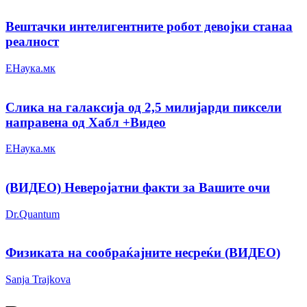
Вештачки интелигентните робот девојки станаа
реалност
ЕНаука.мк
Слика на галаксија од 2,5 милијарди пиксели
направена од Хабл +Видео
ЕНаука.мк
(ВИДЕО) Неверојатни факти за Вашите очи
Dr.Quantum
Физиката на сообраќајните несреќи (ВИДЕО)
Sanja Trajkova