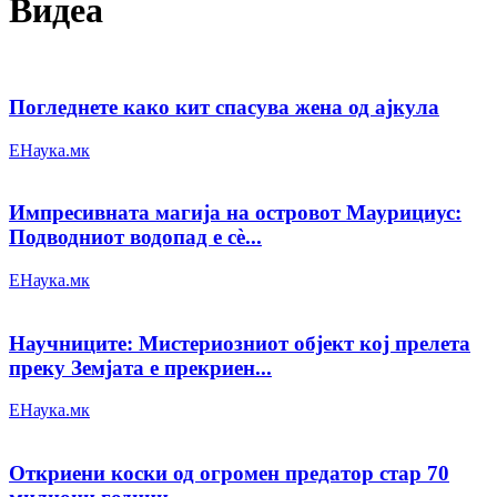
Видеа
Погледнете како кит спасува жена од ајкула
ЕНаука.мк
Импресивната магија на островот Маурициус:
Подводниот водопад е сѐ...
ЕНаука.мк
Научниците: Мистериозниот објект кој прелета
преку Земјата е прекриен...
ЕНаука.мк
Откриени коски од огромен предатор стар 70