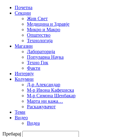
Почетна
Секции
Жив Свет
Медицина и Здравје
Микро и Макро
Општество
Технологија
Магазин
Лабораторија
Популарна Наука
Техно Гик
Факти
Интервју
Колумни
Д-р Александар
М-р Ивона Кафеџиска
М-р Симона Шенбакар
Марта ни кажа…
Раскажувачот
Теми
Видео
Видеа
Пребарај