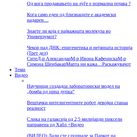
Од кога продавањето на луѓе е нормална појава ?
Кога само еден од близнаците е академски
надарен…
Знаете ли која е најважната молекула во
Универзумот?
Чекор над ДНК: епигенетика и нејзината историја
(Трет дел)
Сите
Д-р Александар
М-р Ивона Кафеџиска
М-р
Симона Шенбакар
Марта ни кажа…
Раскажувачот
Теми
Видео
Научници создадоа лабораториски модел на
„бомба од црна дупка“
Вештачки интелигентните робот девојки станаа
реалност
Слика на галаксија од 2,5 милијарди пиксели
направена од Хабл +Видео
(ВИДЕО) Дали сте слушнале за Паркот на