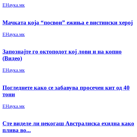
ЕНаука.мк
Мачката која “посвои” ежиња е вистински херој
ЕНаука.мк
Запознајте го октоподот кој лови и на копно
(Видео)
ЕНаука.мк
Погледнете како се забавува просечен кит од 40
тони
ЕНаука.мк
Сте виделе ли некогаш Австралиска ехидна како
плива во...