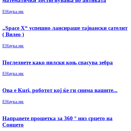
математички достигнувања во антиката
ЕНаука.мк
„Space X“ успешно лансираше тајвански сателит
( Видео )
ЕНаука.мк
Погледнете како нилски коњ спасува зебра
ЕНаука.мк
Ова е Kuri, роботот кој ќе ги снима вашите...
ЕНаука.мк
Направете прошетка за 360 ° низ срцето на
Сонцето