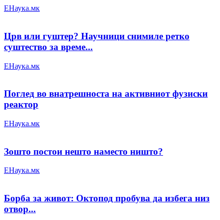
ЕНаука.мк
Црв или гуштер? Научници снимиле ретко
суштество за време...
ЕНаука.мк
Поглед во внатрешноста на активниот фузиски
реактор
ЕНаука.мк
Зошто постои нешто наместо ништо?
ЕНаука.мк
Борба за живот: Октопод пробува да избега низ
отвор...