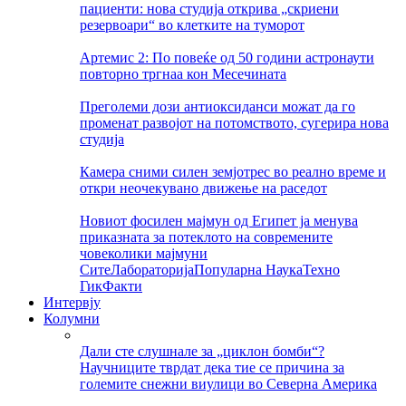
пациенти: нова студија открива „скриени
резервоари“ во клетките на туморот
Артемис 2: По повеќе од 50 години астронаути
повторно тргнаа кон Месечината
Преголеми дози антиоксиданси можат да го
променат развојот на потомството, сугерира нова
студија
Камера сними силен земјотрес во реално време и
откри неочекувано движење на раседот
Новиот фосилен мајмун од Египет ја менува
приказната за потеклото на современите
човеколики мајмуни
Сите
Лабораторија
Популарна Наука
Техно
Гик
Факти
Интервју
Колумни
Дали сте слушнале за „циклон бомби“?
Научниците тврдат дека тие се причина за
големите снежни виулици во Северна Америка