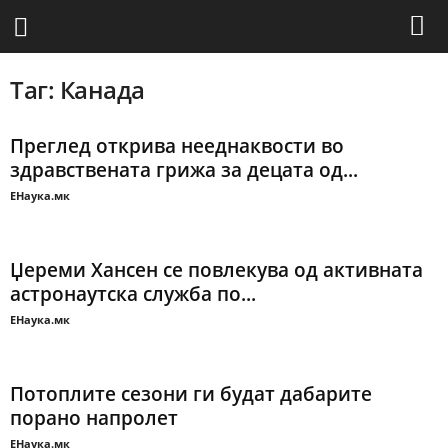
Таг: Канада
Преглед открива нееднаквости во
здравствената грижа за децата од...
ЕНаука.мк
Џереми Хансен се повлекува од активната
астронаутска служба по...
ЕНаука.мк
Потоплите сезони ги будат дабарите
порано напролет
ЕНаука.мк