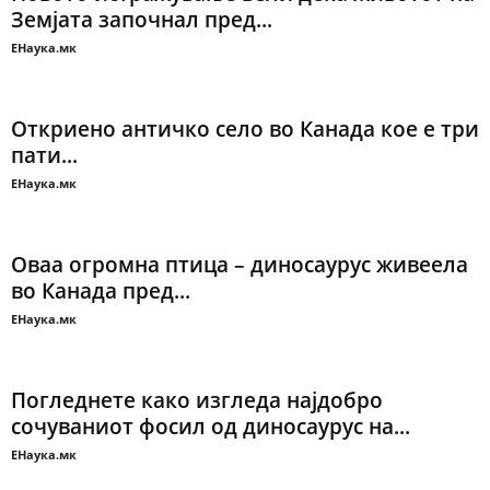
Земјата започнал пред...
ЕНаука.мк
Откриено античко село во Канада кое е три
пати...
ЕНаука.мк
Оваа огромна птица – диносаурус живеела
во Канада пред...
ЕНаука.мк
Погледнете како изгледа најдобро
сочуваниот фосил од диносаурус на...
ЕНаука.мк