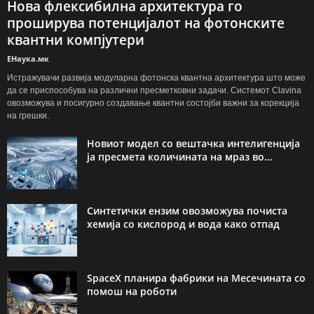
Нова флексибилна архитектура го
проширува потенцијалот на фотонските
квантни компјутери
ЕНаука.мк
Истражувачи развија модуларна фотонска квантна архитектура што може
да се приспособува на различни пресметковни задачи. Системот Clavina
овозможува и посигурно создавање квантни состојби важни за корекција
на грешки.
Новиот модел со вештачка интелигенција
ја пресмета количината на мраз во...
Синтетички ензим овозможува почиста
хемија со кислород и вода како отпад
SpaceX планира фабрики на Месечината со
помош на роботи