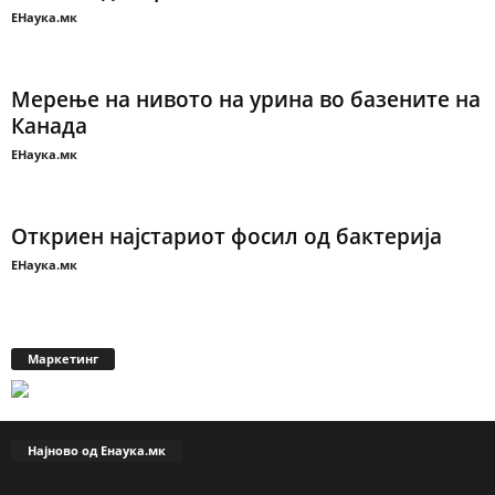
ЕНаука.мк
Мерење на нивото на урина во базените на
Канада
ЕНаука.мк
Откриен најстариот фосил од бактерија
ЕНаука.мк
Маркетинг
Најново од Енаука.мк