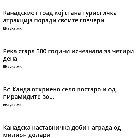
Канадскиот град кој стана туристичка
атракција поради своите глечери
ЕНаука.мк
Река стара 300 години исчезнала за четири
дена
ЕНаука.мк
Во Канда откриено село постаро и од
пирамидите во...
ЕНаука.мк
Канадска наставничка доби награда од
милион долари