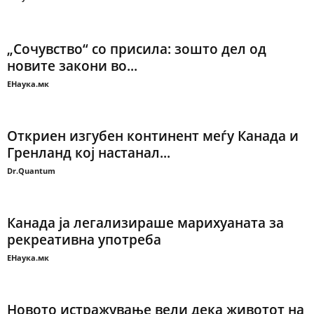
„Сочувство“ со присила: зошто дел од
новите закони во...
ЕНаука.мк
Откриен изгубен континент меѓу Канада и
Гренланд кој настанал...
Dr.Quantum
Канада ја легализираше марихуаната за
рекреативна употреба
ЕНаука.мк
Новото истражување вели дека животот на