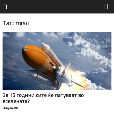
Таг: misii
За 15 години сите ќе патуваат во
вселената?
ЕНаука.мк