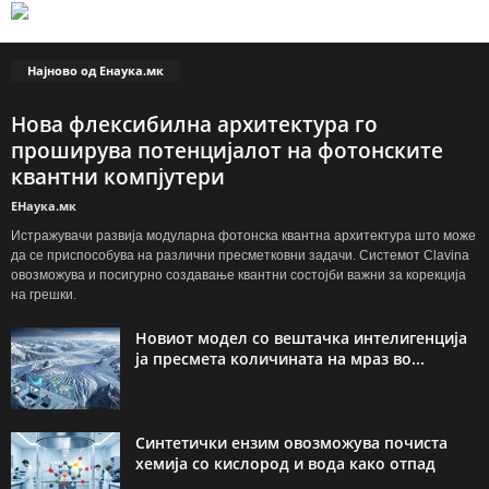
Најново од Енаука.мк
Нова флексибилна архитектура го
проширува потенцијалот на фотонските
квантни компјутери
ЕНаука.мк
Истражувачи развија модуларна фотонска квантна архитектура што може
да се приспособува на различни пресметковни задачи. Системот Clavina
овозможува и посигурно создавање квантни состојби важни за корекција
на грешки.
Новиот модел со вештачка интелигенција
ја пресмета количината на мраз во...
Синтетички ензим овозможува почиста
хемија со кислород и вода како отпад