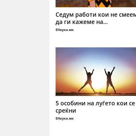
Седум работи кои не смее
да ги кажеме на...
ЕНаука.мк
5 особини на луѓето кои се
среќни
ЕНаука.мк