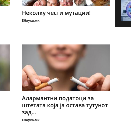
Неколку чести мутации!
ЕНаука.мк
Алармантни податоци за
штетата која ја остава тутунот
зад...
ЕНаука.мк