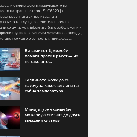
жувачи открија дека намалувањето на
носта на транспортерот SLC6A20 ја
рува мозочната сигнализација и
увањето кај глувци со генетски промени
ани со аутизмот. Ефектите биле забележани и
озрасни глувци и во човечки мозочни органоиди,
истапот сè уште е во претклиничка фаза.
Витаминот Ц можеби
помага против ракот — но
не како што...
Топлината може да се
насочува како светлина на
собна температура
Минијатурни сонди би
можеле да стигнат до други
ѕвездени системи