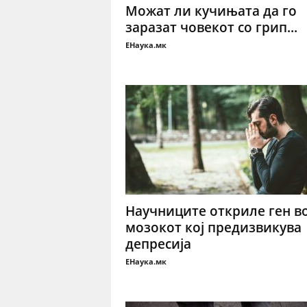
Можат ли кучињата да го
заразат човекот со грип...
ЕНаука.мк
Научниците откриле ген в
мозокот кој предизвикува
депресија
ЕНаука.мк