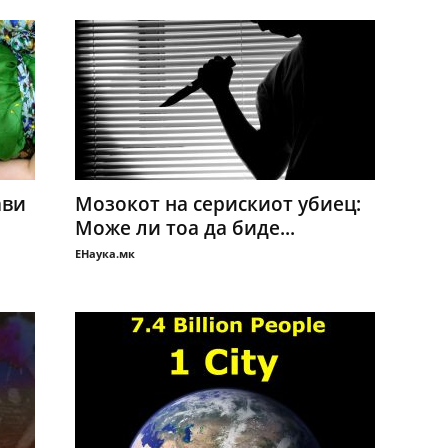
ави
Мозокот на серискиот убиец:
Може ли тоа да биде...
ЕНаука.мк