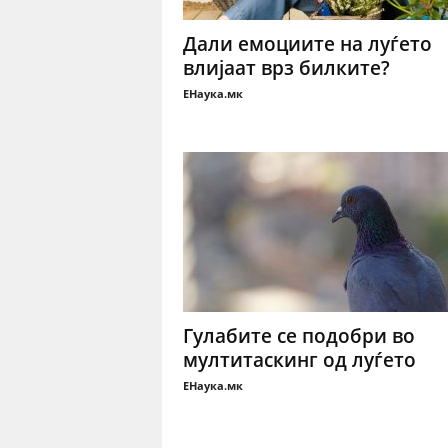
Дали емоциите на луѓето
влијаат врз билките?
ЕНаука.мк
Гулабите се подобри во
мултитаскинг од луѓето
ЕНаука.мк