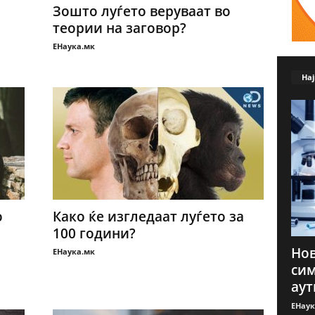
Зошто луѓето веруваат во
теории на заговор?
ЕНаука.мк
Нај
о
Како ќе изгледаaт луѓето за
100 години?
Нов
ЕНаука.мк
сим
аут
ЕНаук