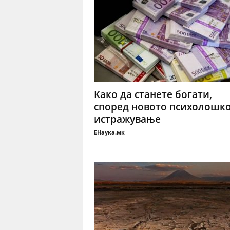
Како да станете богати,
според новото психолошк
истражување
ЕНаука.мк