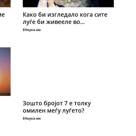
ме
Како би изгледало кога сите
луѓе би живееле во...
ЕНаука.мк
Зошто бројот 7 е толку
омилен меѓу луѓето?
ЕНаука.мк