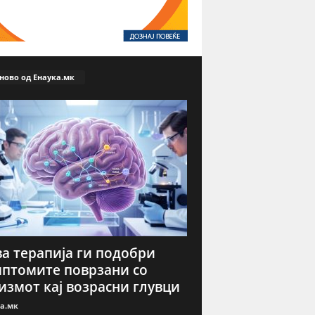
ново од Енаука.мк
а терапија ги подобри
птомите поврзани со
измот кај возрасни глувци
а.мк