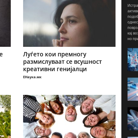
Истра
актив
подоб
однес
поврз
кај в
но пр
е
Луѓето кои премногу
размислуваат се всушност
креативни генијалци
ЕНаука.мк