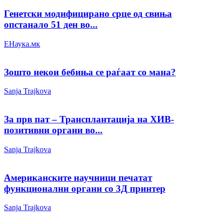
Генетски модифицирано срце од свиња
опстанало 51 ден во...
ЕНаука.мк
Зошто некои бебиња се раѓаат со мана?
Sanja Trajkova
За прв пат – Трансплантација на ХИВ-
позитивни органи во...
Sanja Trajkova
Американските научници печатат
функционални органи со 3Д принтер
Sanja Trajkova