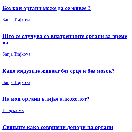
Без кои органи може да се живее ?
Sanja Trajkova
Што се случува со внатрешните органи за време
на...
Sanja Trajkova
Како медузите живеат без срце и без мозок?
Sanja Trajkova
На кои органи влијае алкохолот?
ЕНаука.мк
Свињите како совршени донори на органи