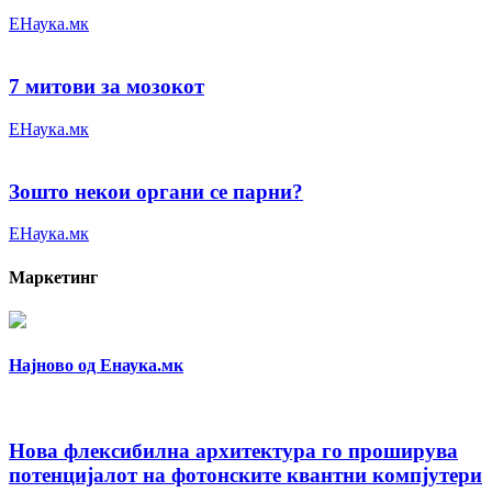
ЕНаука.мк
7 митови за мозокот
ЕНаука.мк
Зошто некои органи се парни?
ЕНаука.мк
Маркетинг
Најново од Енаука.мк
Нова флексибилна архитектура го проширува
потенцијалот на фотонските квантни компјутери