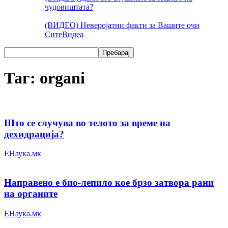
чудовиштата?
(ВИДЕО) Неверојатни факти за Вашите очи
Сите
Видеа
Таг: organi
Што се случува во телото за време на
дехидрација?
ЕНаука.мк
Направено е био-лепило кое брзо затвора рани
на органите
ЕНаука.мк