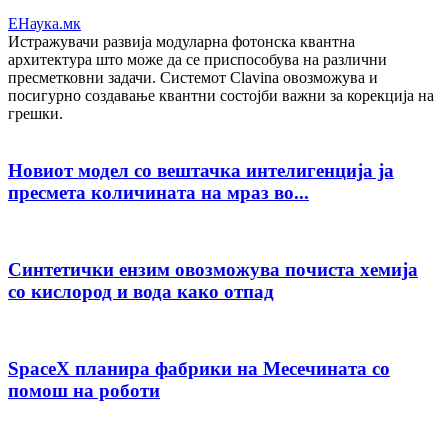
ЕНаука.мк
Истражувачи развија модуларна фотонска квантна
архитектура што може да се приспособува на различни
пресметковни задачи. Системот Clavina овозможува и
посигурно создавање квантни состојби важни за корекција на
грешки.
Новиот модел со вештачка интелигенција ја
пресмета количината на мраз во...
Синтетички ензим овозможува почиста хемија
со кислород и вода како отпад
SpaceX планира фабрики на Месечината со
помош на роботи