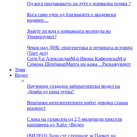
Од кога продавањето на луѓе е нормална појава ?
Кога само еден од близнаците е академски
надарен…
Знаете ли која е најважната молекула во
Универзумот?
Чекор над ДНК: епигенетика и нејзината историја
(Трет дел)
Сите
Д-р Александар
М-р Ивона Кафеџиска
М-р
Симона Шенбакар
Марта ни кажа…
Раскажувачот
Теми
Видео
Научници создадоа лабораториски модел на
„бомба од црна дупка“
Вештачки интелигентните робот девојки станаа
реалност
Слика на галаксија од 2,5 милијарди пиксели
направена од Хабл +Видео
(ВИДЕО) Дали сте слушнале за Паркот на