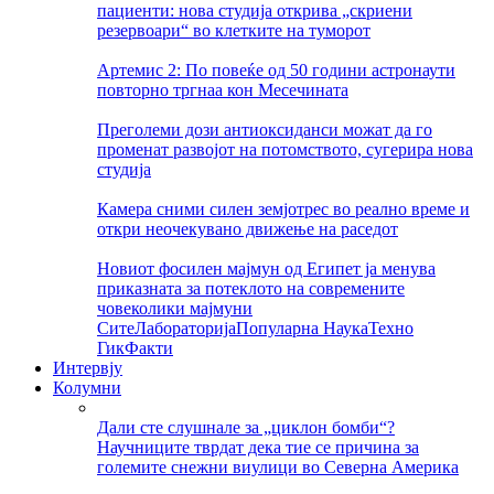
пациенти: нова студија открива „скриени
резервоари“ во клетките на туморот
Артемис 2: По повеќе од 50 години астронаути
повторно тргнаа кон Месечината
Преголеми дози антиоксиданси можат да го
променат развојот на потомството, сугерира нова
студија
Камера сними силен земјотрес во реално време и
откри неочекувано движење на раседот
Новиот фосилен мајмун од Египет ја менува
приказната за потеклото на современите
човеколики мајмуни
Сите
Лабораторија
Популарна Наука
Техно
Гик
Факти
Интервју
Колумни
Дали сте слушнале за „циклон бомби“?
Научниците тврдат дека тие се причина за
големите снежни виулици во Северна Америка