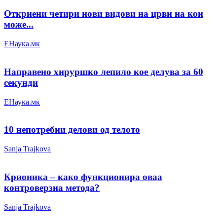
Откриени четири нови видови на црви на кои
може...
ЕНаука.мк
Направено хируршко лепило кое делува за 60
секунди
ЕНаука.мк
10 непотребни делови од телото
Sanja Trajkova
Крионика – како функционира оваа
контроверзна метода?
Sanja Trajkova