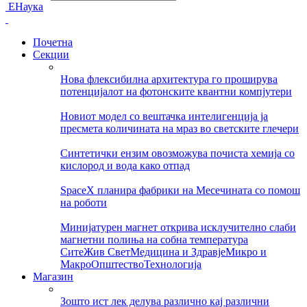
ЕНаука
Почетна
Секции
Нова флексибилна архитектура го проширува
потенцијалот на фотонските квантни компјутери
Новиот модел со вештачка интелигенција ја
пресмета количината на мраз во светските глечери
Синтетички ензим овозможува почиста хемија со
кислород и вода како отпад
SpaceX планира фабрики на Месечината со помош
на роботи
Минијатурен магнет открива исклучително слаби
магнетни полиња на собна температура
Сите
Жив Свет
Медицина и Здравје
Микро и
Макро
Општество
Технологија
Магазин
Зошто ист лек делува различно кај различни