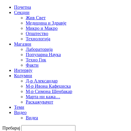
Почетна
Секции
Жив Свет
Медицина и Здравје
Микро и Макро
Општество
Технологија
Магазин
Лабораторија
Популарна Наука
Техно Гик
Факти
Интервју
Колумни
Д-р Александар
М-р Ивона Кафеџиска
М-р Симона Шенбакар
Марта ни кажа…
Раскажувачот
Теми
Видео
Видеа
Пребарај