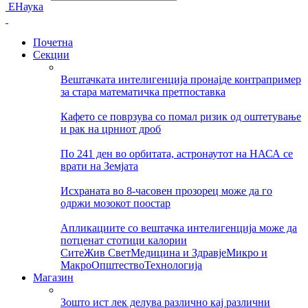
ЕНаука
Почетна
Секции
Вештачката интелигенција пронајде контрапример
за стара математичка претпоставка
Кафето се поврзува со помал ризик од оштетување
и рак на црниот дроб
По 241 ден во орбитата, астронаутот на НАСА се
врати на Земјата
Исхраната во 8-часовен прозорец може да го
одржи мозокот поостар
Апликациите со вештачка интелигенција може да
потценат стотици калории
Сите
Жив Свет
Медицина и Здравје
Микро и
Макро
Општество
Технологија
Магазин
Зошто ист лек делува различно кај различни