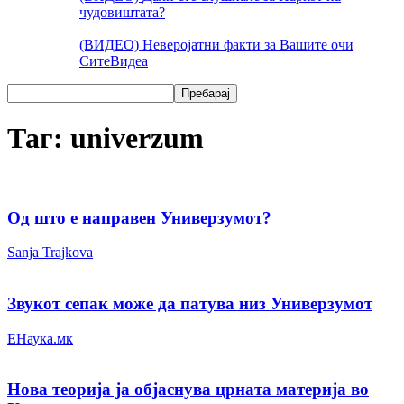
чудовиштата?
(ВИДЕО) Неверојатни факти за Вашите очи
Сите
Видеа
Таг: univerzum
Од што е направен Универзумот?
Sanja Trajkova
Звукот сепак може да патува низ Универзумот
ЕНаука.мк
Нова теорија ја објаснува црната материја во