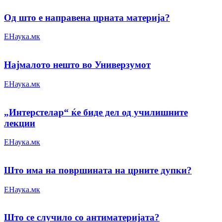
Од што е направена црната материја?
ЕНаука.мк
Најмалото нешто во Универзумот
ЕНаука.мк
„Интерстелар“ ќе биде дел од училишните
лекции
ЕНаука.мк
Што има на површината на црните дупки?
ЕНаука.мк
Што се случило со антиматеријата?