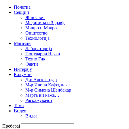
Почетна
Секции
Жив Свет
Медицина и Здравје
Микро и Макро
Општество
Технологија
Магазин
Лабораторија
Популарна Наука
Техно Гик
Факти
Интервју
Колумни
Д-р Александар
М-р Ивона Кафеџиска
М-р Симона Шенбакар
Марта ни кажа…
Раскажувачот
Теми
Видео
Видеа
Пребарај