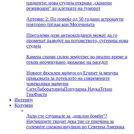
пациенти: нова студија открива „скриени
резервоари“ во клетките на туморот
Артемис 2: По повеќе од 50 години астронаути
повторно тргнаа кон Месечината
Преголеми дози антиоксиданси можат да го
променат развојот на потомството, сугерира нова
студија
Камера сними силен земјотрес во реално време и
откри неочекувано движење на раседот
Новиот фосилен мајмун од Египет ја менува
приказната за потеклото на современите
човеколики мајмуни
Сите
Лабораторија
Популарна Наука
Техно
Гик
Факти
Интервју
Колумни
Дали сте слушнале за „циклон бомби“?
Научниците тврдат дека тие се причина за
големите снежни виулици во Северна Америка