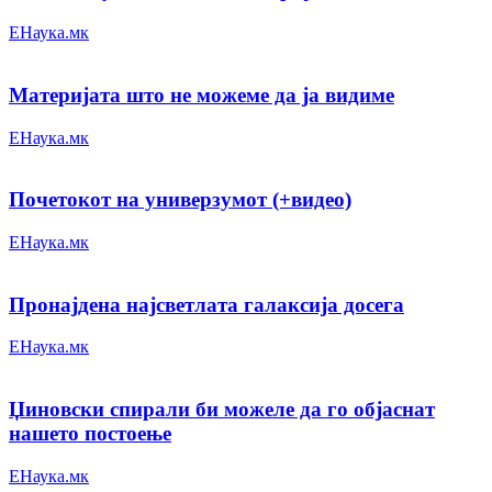
ЕНаука.мк
Материјата што не можеме да ја видиме
ЕНаука.мк
Почетокот на универзумот (+видео)
ЕНаука.мк
Пронајдена најсветлата галаксија досега
ЕНаука.мк
Џиновски спирали би можеле да го објаснат
нашето постоење
ЕНаука.мк