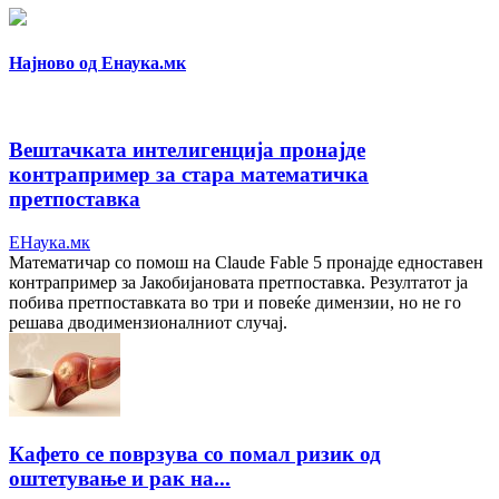
Најново од Енаука.мк
Вештачката интелигенција пронајде
контрапример за стара математичка
претпоставка
ЕНаука.мк
Математичар со помош на Claude Fable 5 пронајде едноставен
контрапример за Јакобијановата претпоставка. Резултатот ја
побива претпоставката во три и повеќе димензии, но не го
решава дводимензионалниот случај.
Кафето се поврзува со помал ризик од
оштетување и рак на...