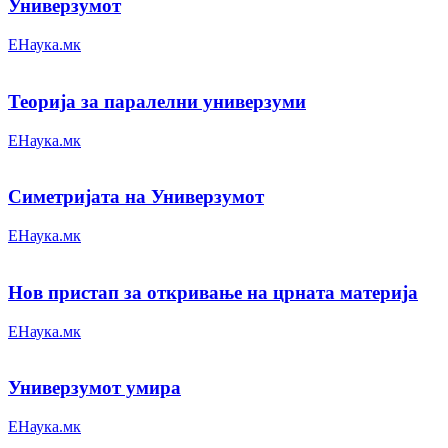
Универзумот
ЕНаука.мк
Теорија за паралелни универзуми
ЕНаука.мк
Симетријата на Универзумот
ЕНаука.мк
Нов пристап за откривање на црната материја
ЕНаука.мк
Универзумот умира
ЕНаука.мк