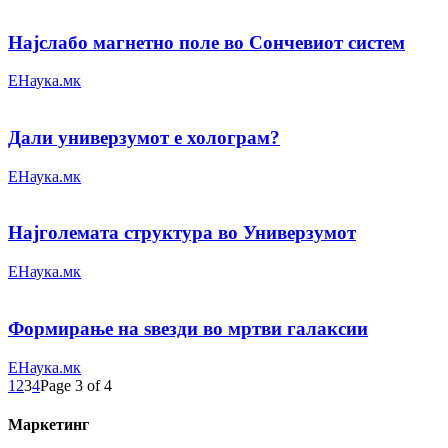
Најслабо магнетно поле во Сончевиот систем
ЕНаука.мк
Дали универзумот е холограм?
ЕНаука.мк
Најголемата структура во Универзумот
ЕНаука.мк
Формирање на ѕвезди во мртви галаксии
ЕНаука.мк
1
2
3
4
Page 3 of 4
Маркетинг