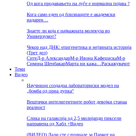
Од кога продавањето на луѓе е нормална појава ?
Кога само еден од близнаците е академски
надарен…
Знаете ли која е најважната молекула во
Универзумот?
Чекор над ДНК: епигенетика и нејзината историја
(Трет дел)
Сите
Д-р Александар
М-р Ивона Кафеџиска
М-р
Симона Шенбакар
Марта ни кажа…
Раскажувачот
Теми
Видео
Научници создадоа лабораториски модел на
„бомба од црна дупка“
Вештачки интелигентните робот девојки станаа
реалност
Слика на галаксија од 2,5 милијарди пиксели
направена од Хабл +Видео
(ВИДЕО) Дали сте слушнале за Паркот на