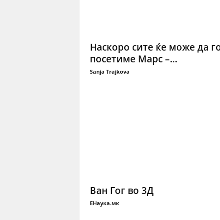
Наскоро сите ќе може да г
посетиме Марс –...
Sanja Trajkova
Ван Гог во 3Д
ЕНаука.мк