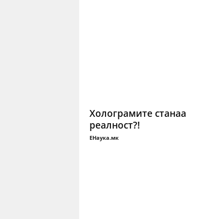
Холограмите станаа
реалност?!
ЕНаука.мк