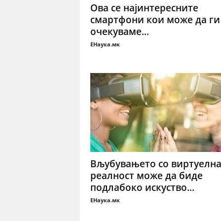
Ова се најинтересните
смартфони кои може да ги
очекуваме...
ЕНаука.мк
Вљубувањето со виртуелн
реалност може да биде
подлабоко искуство...
ЕНаука.мк