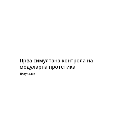
Прва симултана контрола на
модуларна протетика
ЕНаука.мк