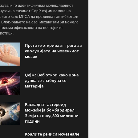
жувачи го идентификуваа молекуларниот
нувач на ензимот GdpP, кој им помага на
риите како МРСА да преживеат антибиотски
. Блокирањето на овој механизам би можело
 зголеми ефикасноста на постојните
иотици.
Прстите откриваат трага за
еволуцијата на човечкиот
мозок
Џејмс Веб откри како црна
дупка се снабдува со
материја
Распаднат астероид
можеби ја бомбардирал
Земјата пред 800 милиони
години
Коалите речиси исчезнале