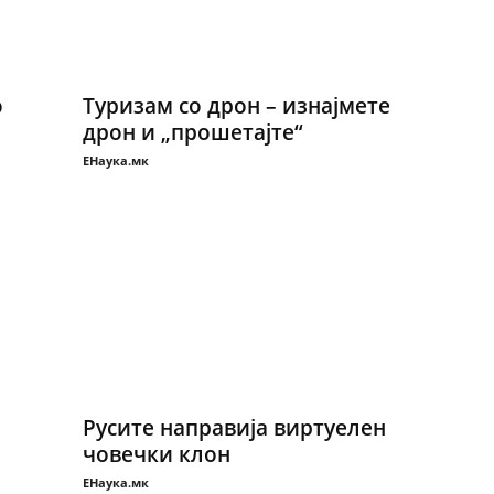
о
Туризам со дрон – изнајмете
дрон и „прошетајте“
ЕНаука.мк
Русите направија виртуелен
човечки клон
ЕНаука.мк