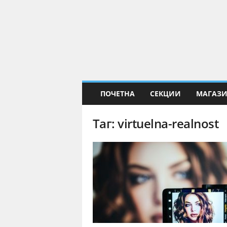
Е
Н
а
у
к
а
ПОЧЕТНА
СЕКЦИИ
МАГАЗ
Таг: virtuelna-realnost