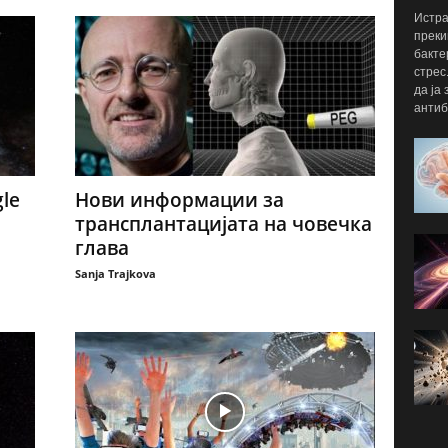
Истра
преки
бакте
стрес
да ја
антиб
le
Нови информации за
трансплантацијата на човечка
глава
Sanja Trajkova