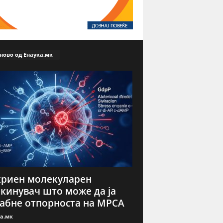
ново од Енаука.мк
риен молекуларен
кинувач што може да ја
абне отпорноста на МРСА
а.мк