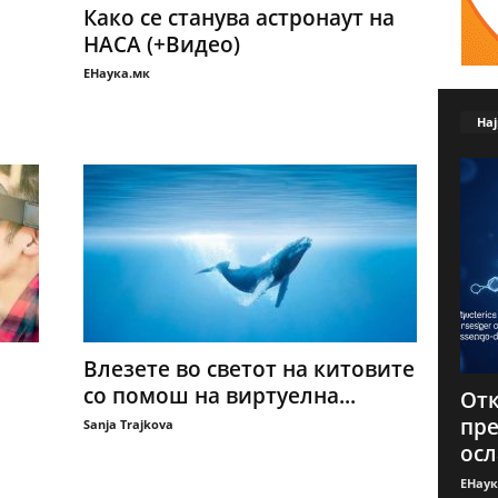
Како се станува астронаут на
НАСА (+Видео)
ЕНаука.мк
Нај
а
Влезете во светот на китовите
со помош на виртуелна...
Отк
пре
Sanja Trajkova
осл
ЕНаук