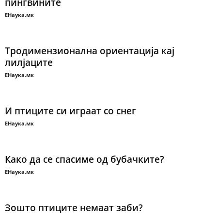
пингвините
ЕНаука.мк
Тродимензионална ориентација кај
лилјаците
ЕНаука.мк
И птиците си играат со снег
ЕНаука.мк
Како да се спасиме од бубачките?
ЕНаука.мк
Зошто птиците немаат заби?