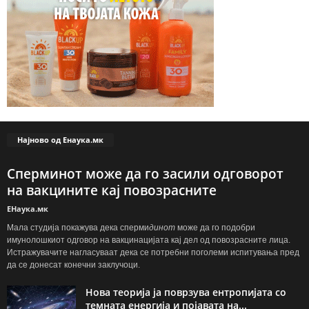
Најново од Енаука.мк
Сперминот може да го засили одговорот
на вакцините кај повозрасните
ЕНаука.мк
Мала студија покажува дека сперми
динот
може да го подобри
имунолошкиот одговор на вакцинацијата кај дел од повозрасните лица.
Истражувачите нагласуваат дека се потребни поголеми испитувања пред
да се донесат конечни заклучоци.
Нова теорија ја поврзува ентропијата со
темната енергија и појавата на...