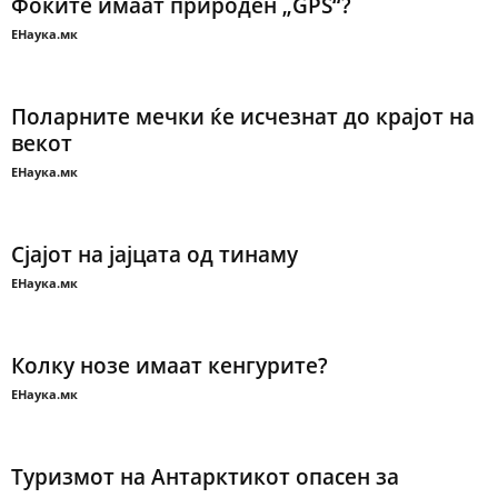
Фоките имаат природен „GPS“?
ЕНаука.мк
Поларните мечки ќе исчезнат до крајот на
векот
ЕНаука.мк
Сјајот на јајцата од тинаму
ЕНаука.мк
Колку нозе имаат кенгурите?
ЕНаука.мк
Туризмот на Антарктикот опасен за