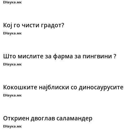
ЕНаука.мк
Кој го чисти градот?
ЕНаука.мк
Што мислите за фарма за пингвини ?
ЕНаука.мк
Кокошките најблиски со диносаурусите
ЕНаука.мк
Откриен двоглав саламандер
ЕНаука.мк