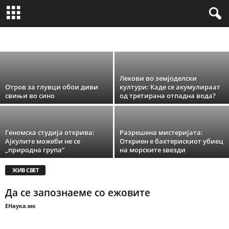
Тајната на ржењето на коњите: Бифонија
ЖИВ СВЕТ
МЕДИЦИНА И ЗДРАВЈЕ
МИКРО И МАКРО
ОПШТЕСТВО
ЕНаука.мк
ТЕХНОЛОГИЈА
Лекови во земјоделски
Отров за глувци обои диви
култури: Каде се акумулираат
свињи во сино
од третирана отпадна вода?
Геномска студија открива:
Разрешена мистеријата:
Ајкулите можеби не се
Откриен е бактерискиот убиец
„природна група“
на морските ѕвезди
ЖИВ СВЕТ
Да се запознаеме со ежовите
ЕНаука.мк