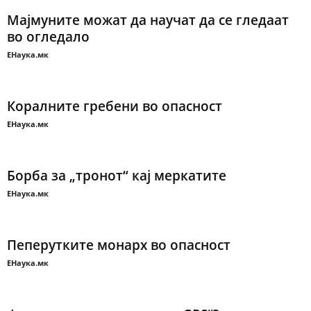
Мајмуните можат да научат да се гледаат
во огледало
ЕНаука.мк
Коралните гребени во опасност
ЕНаука.мк
Борба за „тронот“ кај меркатите
ЕНаука.мк
Пеперутките монарх во опасност
ЕНаука.мк