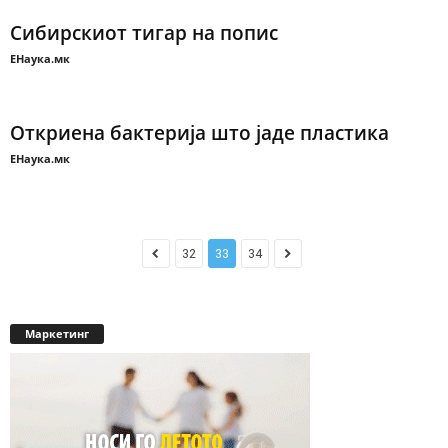
Сибирскиот тигар на попис
ЕНаука.мк
Откриена бактерија што јаде пластика
ЕНаука.мк
32
33
34
Маркетинг