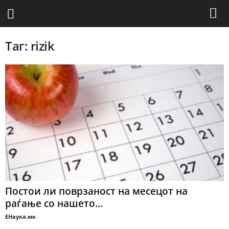
Таг: rizik
Постои ли поврзаност на месецот на
раѓање со нашето...
ЕНаука.мк