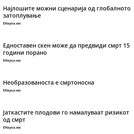
Најлошите можни сценарија од глобалното
затоплување
ЕНаука.мк
Едноставен скен може да предвиди смрт 15
години порано
ЕНаука.мк
Необразованоста е смртоносна
ЕНаука.мк
Јаткастите плодови го намалуваат ризикот
од смрт
ЕНаука.мк