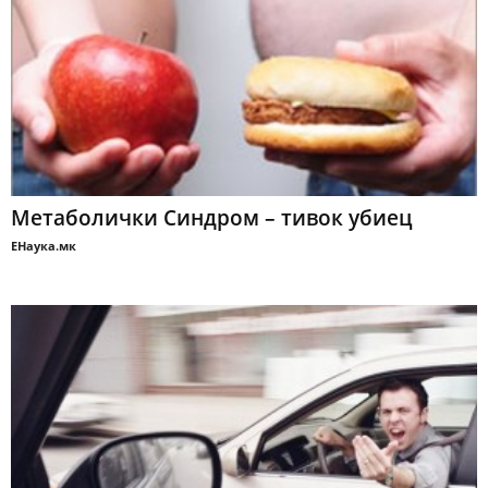
Meтаболички Синдром – тивок убиец
ЕНаука.мк