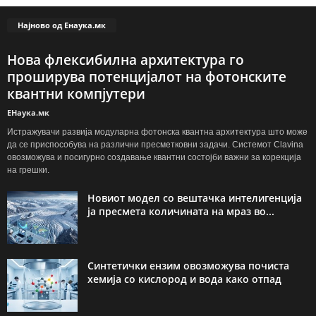
Најново од Енаука.мк
Нова флексибилна архитектура го
проширува потенцијалот на фотонските
квантни компјутери
ЕНаука.мк
Истражувачи развија модуларна фотонска квантна архитектура што може
да се приспособува на различни пресметковни задачи. Системот Clavina
овозможува и посигурно создавање квантни состојби важни за корекција
на грешки.
Новиот модел со вештачка интелигенција
ја пресмета количината на мраз во...
Синтетички ензим овозможува почиста
хемија со кислород и вода како отпад